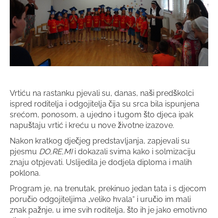
Vrtiću na rastanku pjevali su, danas, naši predškolci
ispred roditelja i odgojitelja čija su srca bila ispunjena
srećom, ponosom, a ujedno i tugom što djeca ipak
napuštaju vrtić i kreću u nove životne izazove.
Nakon kratkog dječjeg predstavljanja, zapjevali su
pjesmu
DO,RE,MI
i dokazali svima kako i solmizaciju
znaju otpjevati. Uslijedila je dodjela diploma i malih
poklona.
Program je, na trenutak, prekinuo jedan tata i s djecom
poručio odgojiteljima „veliko hvala“ i uručio im mali
znak pažnje, u ime svih roditelja, što ih je jako emotivno