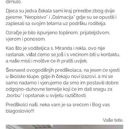
dirnulo.
Djeca su jedva čekala sami kraj priredbe zbog dvije
pjesme: “Neopisivo“ i „Dalmacija“ gdje su se opustili i
zaplesali sa svojim tetama uz podršku roditelja.
Ozračje je bilo ispunjeno toplinom, prijateljstvom,
vjerom i ponosom.
Kao što je voditeljica s. Miranda i rekla, ovo nije
rastanak, viđat ćemo se još i s većinom biti u kontaktu,
a naše misli i molitve će ih pratiti uvijek.
Šesnaest ovogodišnjih predškolaca, na jesen će sjesti
u školske klupe, gdje ih čekaju novi izazovi, a mi se
samo nadamo i vjerujemo da smo im postavili dobre
odgojno-duhovne temelje koji će im dati snagu za
„borbu“ i opstanak u svijetu različitosti.
Predškolci naši, neka vam je sa srećom i Bog vas
blagoslovio!!!
Vaše tete.