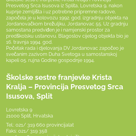
Presvetog Srca Isusova iz Splita, Lovretska 9, nakon
kupnje zemljišta i uz potrebne pripremne radove,
započela je u kolovozu 1992. god. izgradnju objekta na
Jordanovačkom brežuljku, Jordanovac 55. Uz gradnju
samostana predviđen je i namjenski prostor za
predškolsku ustanovu. Blagoslov cijelog objekta bio je
16. travnja 1994. god.
Početak rada i djelovanja DV Jordanovac započeo je
svečanim zazivom Duha Svetoga u samostanskoj
kapeli 05. rujna Godine gospodnje 1994.
Školske sestre franjevke Krista
Kralja – Provincija Presvetog Srca
Isusova, Split
Lovretska 9
21000 Split, Hrvatska
Tel.: 021/ 319 660 provincijalat
Faks: 021/ 319 358