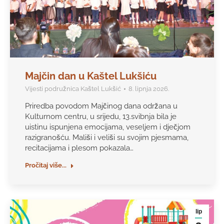
Majčin dan u Kaštel Lukšiću
Vijesti podružnica Kaštel Lukšić
8. lipnja 2026.
Priredba povodom Majčinog dana održana u
Kulturnom centru, u srijedu, 13.svibnja bila je
uistinu ispunjena emocijama, veseljem i dječjom
razigranošću. Mališi i veliši su svojim pjesmama,
recitacijama i plesom pokazala…
Pročitaj više...
lip