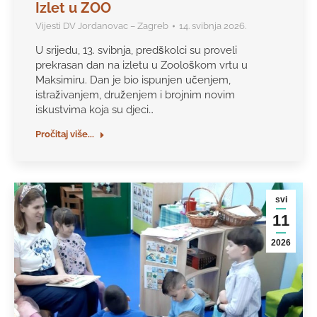
Izlet u ZOO
Vijesti DV Jordanovac – Zagreb
14. svibnja 2026.
U srijedu, 13. svibnja, predškolci su proveli
prekrasan dan na izletu u Zoološkom vrtu u
Maksimiru. Dan je bio ispunjen učenjem,
istraživanjem, druženjem i brojnim novim
iskustvima koja su djeci…
Pročitaj više...
svi
11
2026