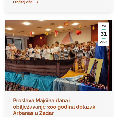
Pročitaj više...
svi
31
2026
Proslava Majčina dana i
obilježavanje 300 godina dolazak
Arbanas u Zadar