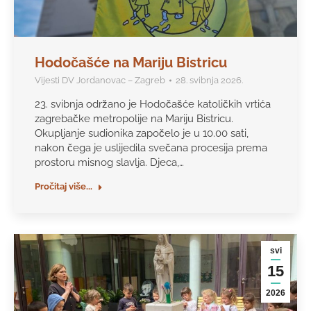
Hodočašće na Mariju Bistricu
Vijesti DV Jordanovac – Zagreb
28. svibnja 2026.
23. svibnja održano je Hodočašće katoličkih vrtića
zagrebačke metropolije na Mariju Bistricu.
Okupljanje sudionika započelo je u 10.00 sati,
nakon čega je uslijedila svečana procesija prema
prostoru misnog slavlja. Djeca,…
Pročitaj više...
svi
15
2026