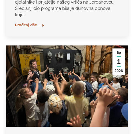
djelatnike i prijatelje našeg vrtića na Jordanovcu.
Središnji dio programa bila je duhovna obnova
koju…
Pročitaj više...
lip
1
2026