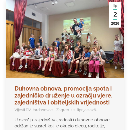
lip
2
2026
Duhovna obnova, promocija spota i
zajedničko druženje u ozračju vjere,
zajedništva i obiteljskih vrijednosti
Vijesti DV Jordanovac – Zagreb
2. lipnja 2026.
U ozračju zajedništva, radosti i duhovne obnove
održan je susret koji je okupio djecu, roditelje,