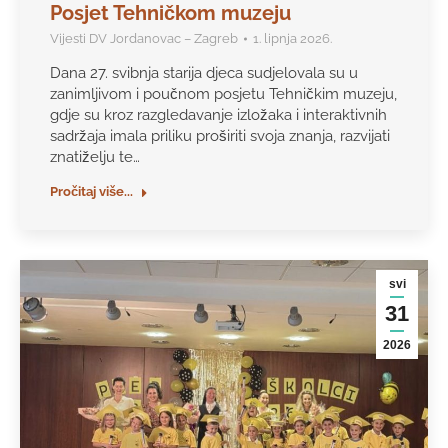
Posjet Tehničkom muzeju
Vijesti DV Jordanovac – Zagreb
1. lipnja 2026.
Dana 27. svibnja starija djeca sudjelovala su u
zanimljivom i poučnom posjetu Tehničkim muzeju,
gdje su kroz razgledavanje izložaka i interaktivnih
sadržaja imala priliku proširiti svoja znanja, razvijati
znatiželju te…
Pročitaj više...
svi
31
2026