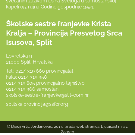
svečanim zazivom Duha Svetoga u samostanskoj
kapeli 05. rujna Godine gospodnje 1994.
Školske sestre franjevke Krista
Kralja – Provincija Presvetog Srca
Isusova, Split
Lovretska 9
21000 Split, Hrvatska
Tel.: 021/ 319 660 provincijalat
Faks: 021/ 319 358
021/ 319 805 provincijalno tajništvo
021/ 319 366 samostan
skolske-sestre-franjevke@st.t-com.hr
splitska.provincija@ssfcr.org
© Dječji vrtić Jordanovac, 2017., Izrada web stranica:
Ljubičast mrav,
Zagreb