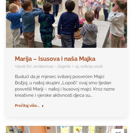
Marija – Isusova i naša Majka
Vijesti DV Jordanovac – Zagreb
15. svibnja 2026.
Budući da je mjesec svibanj posvećen Majci
Božjoj, u našoj skupini „Lopoči“ ovaj smo tjedan
posvetili Mariji – našoj i Isusovoj majci. Kroz razne
kreativne i vjerske aktivnosti djeca su…
Pročitaj više...
svi