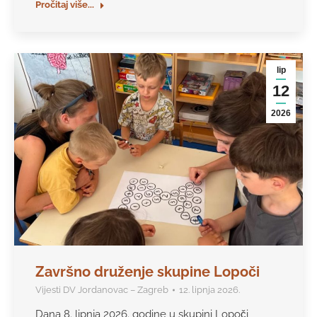
Pročitaj više...
lip
12
2026
Završno druženje skupine Lopoči
Vijesti DV Jordanovac – Zagreb
12. lipnja 2026.
Dana 8. lipnja 2026. godine u skupini Lopoči