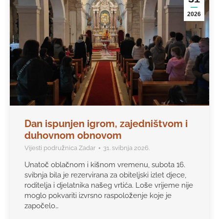
2026
Dan ispunjen igrom, zajedništvom i
duhovnom obnovom
Vijesti podružnica Zadar
31. svibnja 2026.
Unatoč oblačnom i kišnom vremenu, subota 16.
svibnja bila je rezervirana za obiteljski izlet djece,
roditelja i djelatnika našeg vrtića. Loše vrijeme nije
moglo pokvariti izvrsno raspoloženje koje je
započelo…