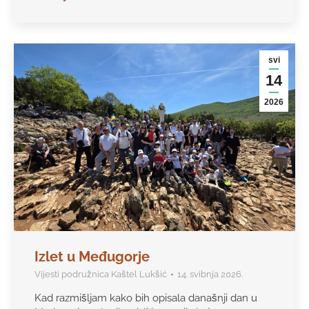
svi
14
2026
Izlet u Međugorje
Vijesti podružnica Kaštel Lukšić
14. svibnja 2026.
Kad razmišljam kako bih opisala današnji dan u