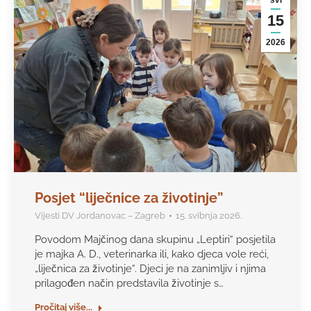
15
2026
Posjet “liječnice za životinje”
Vijesti DV Jordanovac – Zagreb
15. svibnja 2026.
Povodom Majčinog dana skupinu „Leptiri“ posjetila
je majka A. D., veterinarka ili, kako djeca vole reći,
„liječnica za životinje“. Djeci je na zanimljiv i njima
prilagođen način predstavila životinje s…
Pročitaj više...