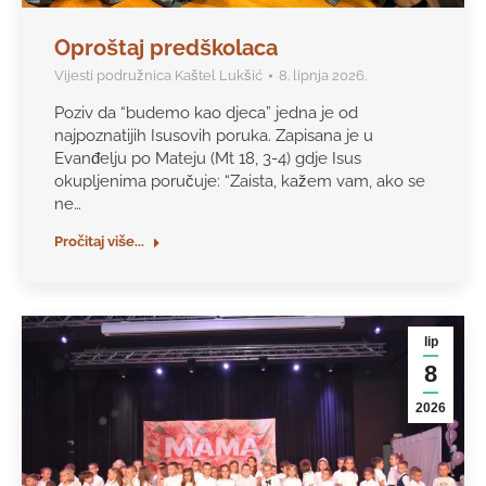
Oproštaj predškolaca
Vijesti podružnica Kaštel Lukšić
8. lipnja 2026.
Poziv da “budemo kao djeca” jedna je od
najpoznatijih Isusovih poruka. Zapisana je u
Evanđelju po Mateju (Mt 18, 3-4) gdje Isus
okupljenima poručuje: “Zaista, kažem vam, ako se
ne…
Pročitaj više...
lip
8
2026