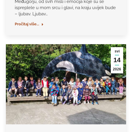
Međugorju, od svih misli i emocija koje su se
ispreplele u mom srcu i glavi, na kraju uvijek bude
– ljubav. Ljubav…
Pročitaj više...
svi
14
2026