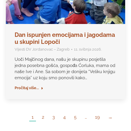
Dan ispunjen emocijama i jagodama
u skupini Lopoči
Vijesti DV Jordanovac – Zagreb
11. svibnja 2026.
Uoči Majčinog dana, našu je skupinu posjetila
jedna posebna gošća, gospođa Ćorluka, mama od
naše Ive i Ane. Sa sobom je donijela “Veliku knjigu
emocija” uz koju smo ponovili kako…
Pročitaj više...
1
2
3
4
5
…
19
→