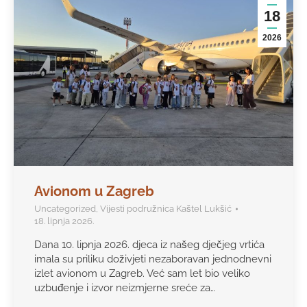
18
2026
Avionom u Zagreb
Uncategorized
,
Vijesti podružnica Kaštel Lukšić
18. lipnja 2026.
Dana 10. lipnja 2026. djeca iz našeg dječjeg vrtića
imala su priliku doživjeti nezaboravan jednodnevni
izlet avionom u Zagreb. Već sam let bio veliko
uzbuđenje i izvor neizmjerne sreće za…