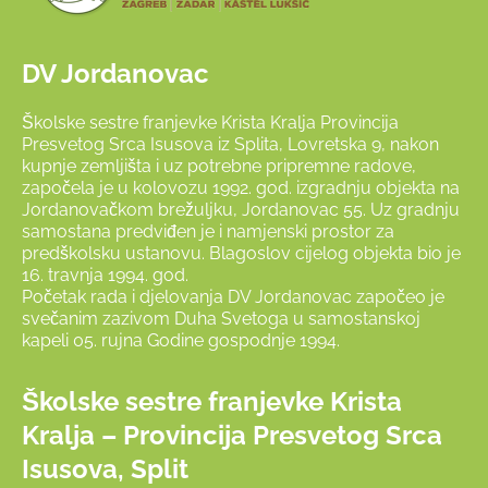
DV Jordanovac
Školske sestre franjevke Krista Kralja Provincija
Presvetog Srca Isusova iz Splita, Lovretska 9, nakon
kupnje zemljišta i uz potrebne pripremne radove,
započela je u kolovozu 1992. god. izgradnju objekta na
Jordanovačkom brežuljku, Jordanovac 55. Uz gradnju
samostana predviđen je i namjenski prostor za
predškolsku ustanovu. Blagoslov cijelog objekta bio je
16. travnja 1994. god.
Početak rada i djelovanja DV Jordanovac započeo je
svečanim zazivom Duha Svetoga u samostanskoj
kapeli 05. rujna Godine gospodnje 1994.
Školske sestre franjevke Krista
Kralja – Provincija Presvetog Srca
Isusova, Split