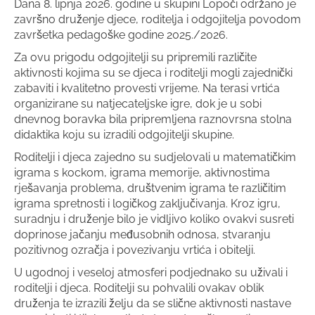
Dana 8. lipnja 2026. godine u skupini Lopoči održano je
završno druženje djece, roditelja i odgojitelja povodom
završetka pedagoške godine 2025./2026.
Za ovu prigodu odgojitelji su pripremili različite
aktivnosti kojima su se djeca i roditelji mogli zajednički
zabaviti i kvalitetno provesti vrijeme. Na terasi vrtića
organizirane su natjecateljske igre, dok je u sobi
dnevnog boravka bila pripremljena raznovrsna stolna
didaktika koju su izradili odgojitelji skupine.
Roditelji i djeca zajedno su sudjelovali u matematičkim
igrama s kockom, igrama memorije, aktivnostima
rješavanja problema, društvenim igrama te različitim
igrama spretnosti i logičkog zaključivanja. Kroz igru,
suradnju i druženje bilo je vidljivo koliko ovakvi susreti
doprinose jačanju međusobnih odnosa, stvaranju
pozitivnog ozračja i povezivanju vrtića i obitelji.
U ugodnoj i veseloj atmosferi podjednako su uživali i
roditelji i djeca. Roditelji su pohvalili ovakav oblik
druženja te izrazili želju da se slične aktivnosti nastave