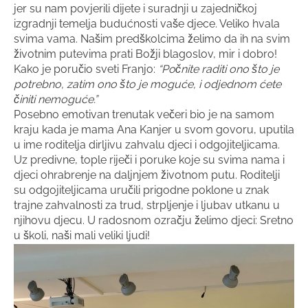
jer su nam povjerili dijete i suradnji u zajedničkoj
izgradnji temelja budućnosti vaše djece. Veliko hvala
svima vama. Našim predškolcima želimo da ih na svim
životnim putevima prati Božji blagoslov, mir i dobro!
Kako je poručio sveti Franjo:
“Počnite raditi ono što je
potrebno, zatim ono što je moguće, i odjednom ćete
činiti nemoguće.”
Posebno emotivan trenutak večeri bio je na samom
kraju kada je mama Ana Kanjer u svom govoru, uputila
u ime roditelja dirljivu zahvalu djeci i odgojiteljicama.
Uz predivne, tople riječi i poruke koje su svima nama i
djeci ohrabrenje na daljnjem životnom putu. Roditelji
su odgojiteljicama uručili prigodne poklone u znak
trajne zahvalnosti za trud, strpljenje i ljubav utkanu u
njihovu djecu. U radosnom ozračju želimo djeci: Sretno
u školi, naši mali veliki ljudi!