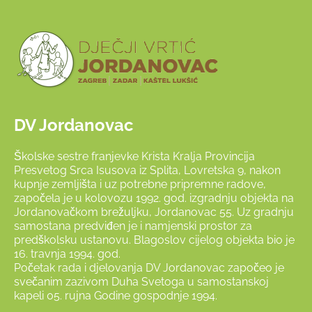
DV Jordanovac
Školske sestre franjevke Krista Kralja Provincija
Presvetog Srca Isusova iz Splita, Lovretska 9, nakon
kupnje zemljišta i uz potrebne pripremne radove,
započela je u kolovozu 1992. god. izgradnju objekta na
Jordanovačkom brežuljku, Jordanovac 55. Uz gradnju
samostana predviđen je i namjenski prostor za
predškolsku ustanovu. Blagoslov cijelog objekta bio je
16. travnja 1994. god.
Početak rada i djelovanja DV Jordanovac započeo je
svečanim zazivom Duha Svetoga u samostanskoj
kapeli 05. rujna Godine gospodnje 1994.