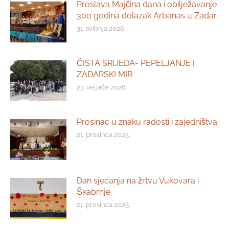
Proslava Majčina dana i obilježavanje
300 godina dolazak Arbanas u Zadar
31. svibnja 2026.
ČISTA SRIJEDA- PEPELJANJE I
ZADARSKI MIR
23. veljače 2026.
Prosinac u znaku radosti i zajedništva
21. prosinca 2025.
Dan sjećanja na žrtvu Vukovara i
Škabrnje
21. prosinca 2025.