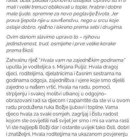
rasla, učila, padala i ponovno ustajala. Upravo su ih ti
mali i veliki trenuci oblikovali u tople, hrabre i dobre
male ljude, spremne za novo poglavlje života. Jer
prava ljepota nije u savršenstvu, nego u srcu koje
ostaje dobro, nježno i iskreno prema sebi i drugima.
Ovim danom slavimo upravo to – njihovu
jedinstvenost, trud, osmijehe i prve velike korake
prema školi.
Zahvalnu riječ “
Hvala vam na zajedničkim godinama”
uputila je voditeljica s. Mirjana Puljiz. Hvala dragoj
djeci, roditeljima, djelatnicima i časnim sestrama na
godinama odgoja, zajedništva i vjere koje smo dijelili
zajedno u našem vrtić. Hvala na radu, pomoći,
strpljenju i svakoj molitvi utkanoj u odgojno-
obrazovani rad sa djecom i zapamtite da ste vi u ovom
radu produžena ruka Božje ljubavi i topline. Vama
djeco hvala za svaki osmjeh, zagrljaj i čistu radost
kojom ste osvijetlili naš svijet jer smo i mi sa vama rasli.
Vi ste najljepši Božji dar i ostanite uvijek tako čisti, dobri
i znatiželjni. Hvala roditeljima na ukazanom povjerenju