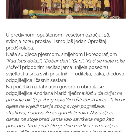
U predivnom, opuštenom i veselom ozračju, 28.
svibnja 2026. proslavili smo još jedan Oproštaj
predškolaca.
Naša su djeca pjesmom, smijehom i koreografijom
“Kad Isus dolazi”, “Dobar dan”, “Dani”, “Kad se male ruke
slože”
i prigodnim recitacijama unijela posebnu
svjetlost u srca svih prisutnih – roditelja, baka, djedova,
odgojiteljica i časnih sestara.
Na početku nadahnutim govorom obratila se
odgojiteljica Andriana Marić riječima:
Kažu da cvijet ne
prestaje biti lijep zbog nekoliko oštećenih latica. Tako ni
dijete ne vrijedi manje zbog svojih pogrešaka,
strahova, padova ili nesigurnih koraka. Naša djeca
danas ne stoje pred vama kao savršena nego kao
posebna. Kroz protekle godine u vrtiću ova su djeca