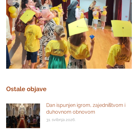
Ostale objave
Dan ispunjen igrom, zajedništvom i
duhovnom obnovom
31. svibnja 2026.