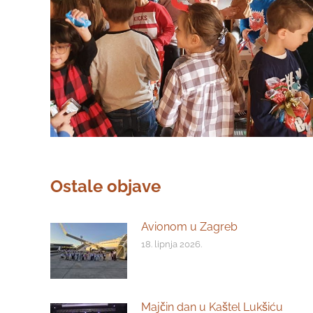
Ostale objave
Avionom u Zagreb
18. lipnja 2026.
Majčin dan u Kaštel Lukšiću