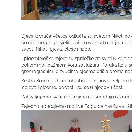
Djeca iz vrtića Pčelica odlučila su svetom Nikoli p
on nije mogao posjetiti. Zašto ove godine nije moga
svecu Nikoli, pjeva, pleše i nada.
Epidemiološke mjere su spriječile da sveti Nikola d
poklonima i pažnjom koju zaslužuju. Poruka koju su
gromoglasnim je zvucima pjesme otišla prema nebu,
Sestra Kruna je djecu ohrabrila u njihovoj želji pokl
ispjevali pjesme, pocastili su se u njegovu čast.
Zahvaljujemo svim roditeljima na suradnji i razumij
Zajedno upućujemo molitve Bogu da nas čuva i štiti o