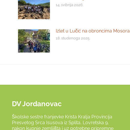
14. svibnja 2026.
Izlet u Lučić na obroncima Mosora
18. studenoga 2025.
DV Jordanovac
Školske sestre franjevke Krista Kralja Provincija
Presvetog Srca Isusova iz Splita, Lovretska 9,
nakon kupnje zemljišta i uz potrebne pripremne