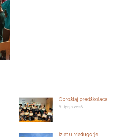
Oproštaj predškolaca
8. lipnja 2026.
Izlet u Međugorje