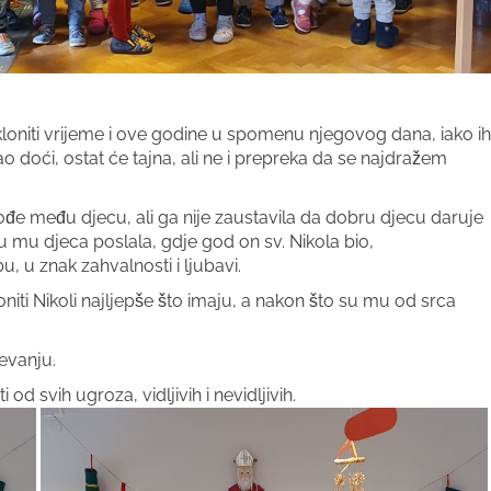
okloniti vrijeme i ove godine u spomenu njegovog dana, iako ih
o doći, ostat će tajna, ali ne i prepreka da se najdražem
ođe među djecu, ali ga nije zaustavila da dobru djecu daruje
 mu djeca poslala, gdje god on sv. Nikola bio,
 u znak zahvalnosti i ljubavi.
oniti Nikoli najljepše što imaju, a nakon što su mu od srca
evanju.
d svih ugroza, vidljivih i nevidljivih.