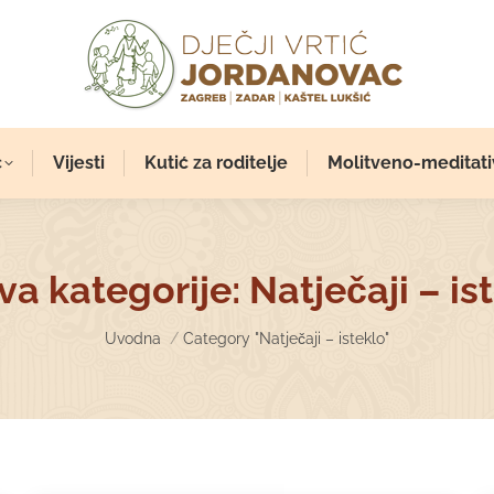
c
Vijesti
Kutić za roditelje
Molitveno-meditati
va kategorije:
Natječaji – is
You are here:
Uvodna
Category "Natječaji – isteklo"