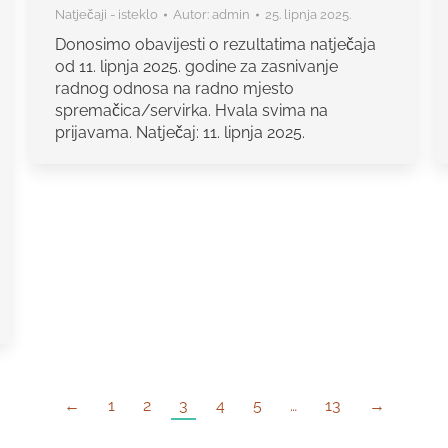
Natječaji - isteklo
Autor:
admin
25. lipnja 2025.
Donosimo obavijesti o rezultatima natječaja
od 11. lipnja 2025. godine za zasnivanje
radnog odnosa na radno mjesto
spremačica/servirka. Hvala svima na
prijavama. Natječaj: 11. lipnja 2025.
←
1
2
3
4
5
…
13
→