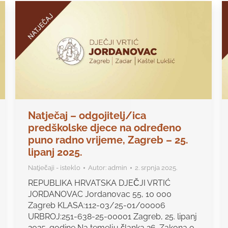
Natječaj – odgojitelj/ica
predškolske djece na određeno
puno radno vrijeme, Zagreb – 25.
lipanj 2025.
Natječaji - isteklo
Autor:
admin
2. srpnja 2025.
REPUBLIKA HRVATSKA DJEČJI VRTIĆ
JORDANOVAC Jordanovac 55, 10 000
Zagreb KLASA:112-03/25-01/00006
URBROJ:251-638-25-00001 Zagreb, 25. lipanj
2025. godine Na temelju članka 26. Zakona o