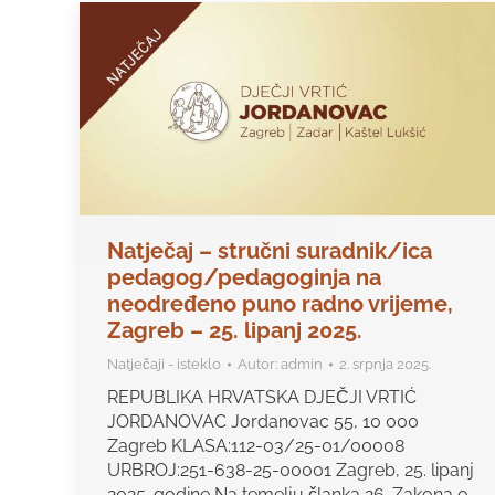
Natječaj – stručni suradnik/ica
pedagog/pedagoginja na
neodređeno puno radno vrijeme,
Zagreb – 25. lipanj 2025.
Natječaji - isteklo
Autor:
admin
2. srpnja 2025.
REPUBLIKA HRVATSKA DJEČJI VRTIĆ
JORDANOVAC Jordanovac 55, 10 000
Zagreb KLASA:112-03/25-01/00008
URBROJ:251-638-25-00001 Zagreb, 25. lipanj
2025. godine Na temelju članka 26. Zakona o