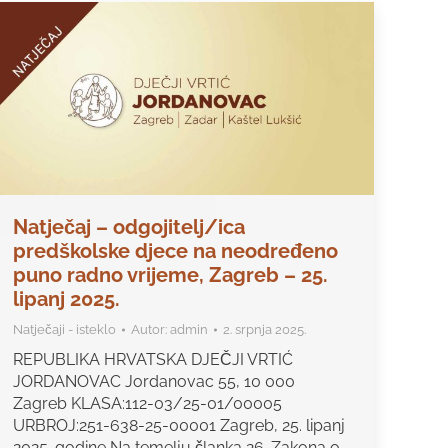
Natječaj – odgojitelj/ica
predškolske djece na neodređeno
puno radno vrijeme, Zagreb – 25.
lipanj 2025.
Natječaji - isteklo
Autor:
admin
2. srpnja 2025.
REPUBLIKA HRVATSKA DJEČJI VRTIĆ
JORDANOVAC Jordanovac 55, 10 000
Zagreb KLASA:112-03/25-01/00005
URBROJ:251-638-25-00001 Zagreb, 25. lipanj
2025. godine Na temelju članka 26. Zakona o