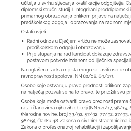
učitelja u svrhu stjecanja kvalifikacije odgojitelja. Oso
diplomski stručni studij ili integrirani preddiplomski 
primarnog obrazovanja prilikom prijave na natječaj 
predškolskog odgoja i obrazovanja na radnom mjes
Ostali uvjeti:
Radni odnos u Dječjem vrtiću ne može zasnovati
predškolskom odgoju i obrazovanju.
Prije stupanja na rad kandidat dokazuje zdravst
postavom potvrde izdanom od liječnika specijali
Na oglašena radna mjesta mogu se javiti osobe oba
ravnopravnosti spolova, NN 82/08, 69/17).
Osobe koje ostvaruju pravo prednosti prilikom za
na natječaj pozvati se na to pravo, te priložiti 
Osoba koja može ostvariti pravo prednosti prema č
rata i članovima njihovih obitelji (NN 121/17, 98/19, 8
(Narodne novine, broj 33/92, 57/92, 77/92, 27/93,
98/19), članku 48. Zakona o civilnim stradalnicima 
Zakona o profesionalnoj rehabilitaciji i zapošljavan