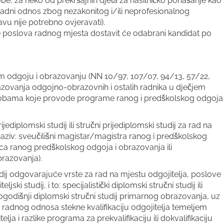
osobe, za neko od prekršajnih djela za nasilničko ponašanje kao
 radni odnos zbog nezakonitog i/ili neprofesionalnog
avu nije potrebno ovjeravati).
 poslova radnog mjesta dostavit će odabrani kandidat po
om odgoju i obrazovanju (NN 10/97, 107/07, 94/13, 57/22,
brazovanja odgojno-obrazovnih i ostalih radnika u dječjem
osobama koje provode programe ranog i predškolskog odgoja
ijediplomski studij ili stručni prijediplomski studij za rad na
ziv: sveučilišni magistar/magistra ranog i predškolskog
/ica ranog predškolskog odgoja i obrazovanja ili
razovanja).
tudij odgovarajuće vrste za rad na mjestu odgojitelja, poslove
ski studij, i to: specijalistički diplomski stručni studij ili
verogodišnji diplomski stručni studij primarnog obrazovanja, uz
 radnog odnosa stekne kvalifikaciju odgojitelja temeljem
lja i razlike programa za prekvalifikaciju ili dokvalifikaciju