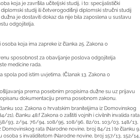
ba koja je završila učiteljski studij, i to: specijalistički
i diplomski studij ili četverogodišnji diplomski stručni studij
dužna je dostaviti dokaz da nije bila zaposlena u sustavu
tu odgojitelja.
 osoba koja ima zapreke iz članka 25. Zakona o
venu sposobnost za obavljanje poslova odgojitelja
ste medicine rada.
 spola pod istim uvjetima. (Članak 13. Zakona o
pošljavanja prema posebnim propisima dužne su uz prijavu
svu propisanu dokumentaciju prema posebnom zakonu.
lanku 102. Zakona o hrvatskim braniteljima iz Domovinskog
4/21), članku 48.f Zakona o zaštiti vojnih i civilnih invalida rata
 58/93, 2/94, 76/94, 108/95, 108/96, 82/01, 103/03, 148/13,
iz Domovinskog rata (Narodne novine, broj 84/21 ) te članku 9.
ju osoba s invaliditetom (Narodne novine, broj 157/13, 152/14,