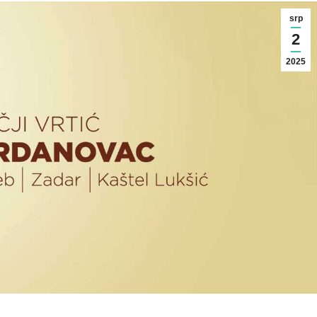
srp
2
2025