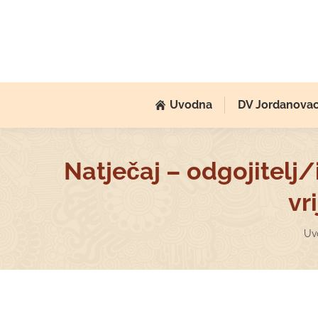
Uvodna
DV Jordanova
Natječaj – odgojitel
vr
Yo
Uv