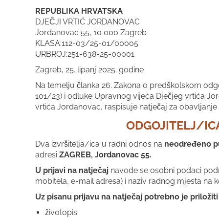
REPUBLIKA HRVATSKA
DJEČJI VRTIĆ JORDANOVAC
Jordanovac 55, 10 000 Zagreb
KLASA:112-03/25-01/00005
URBROJ:251-638-25-00001
Zagreb, 25. lipanj 2025. godine
Na temelju članka 26. Zakona o predškolskom odgo
101/23) i odluke Upravnog vijeća Dječjeg vrtića Jo
vrtića Jordanovac, raspisuje natječaj za obavljanj
ODGOJITELJ/IC
Dva izvršitelja/ica u radni odnos na
neodređeno
p
adresi
ZAGREB, Jordanovac 55.
U prijavi na natječaj
navode se osobni podaci podnos
mobitela, e-mail adresa) i naziv radnog mjesta na ko
Uz pisanu prijavu na natječaj potrebno je priloži
životopis