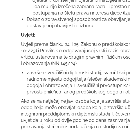
djeteta ili korištenjem djeteta ili maloljetne 
i da mu nije izrečena zabrana rada ili prestao
postupanja na štetu prava i interesa djece (Izj
Dokaz o zdravstvenoj sposobnosti za obavljanje
dostavljenoj obavijesti o izboru.
Uvjeti:
Uvjeti prema članku 24. i 25. Zakonu o predškolsk
101/23) i Pravilnik o odgovarajućoj vrsti i razini o
vrtiću, ustanovama te drugim pravnim i fizičkim 
i obrazovanja (NN 145/24):
Završen sveučilišni diplomski studij, sveučilišni pr
radnome mjestu odgojitelja (stečen akademski na
odgoja i obrazovanja ili sveučilišni prvostupnik
prvostupnik/ica ranog predškolskog odgoja i ob
Ako se na natječaj ne javi osoba koja je završila s
odgojitelja može obavljati osoba koja je završila učitelj
integrirani preddiplomski i diplomski studij ili čet
uvjet da u roku od dvije godine od dana zasnivanja
priznavanja stečenih ishoda učenja na studiju za učite