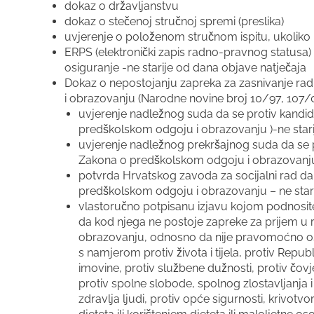
dokaz o državljanstvu
dokaz o stečenoj stručnoj spremi (preslika)
uvjerenje o položenom stručnom ispitu, ukoliko k
ERPS (elektronički zapis radno-pravnog statusa
osiguranje -ne starije od dana objave natječaja
Dokaz o nepostojanju zapreka za zasnivanje ra
i obrazovanju (Narodne novine broj 10/97, 107/07
uvjerenje nadležnog suda da se protiv kandida
predškolskom odgoju i obrazovanju )-ne stari
uvjerenje nadležnog prekršajnog suda da se pro
Zakona o predškolskom odgoju i obrazovanju)
potvrda Hrvatskog zavoda za socijalni rad da k
predškolskom odgoju i obrazovanju – ne stari
vlastoručno potpisanu izjavu kojom podnosit
da kod njega ne postoje zapreke za prijem u 
obrazovanju, odnosno da nije pravomoćno osu
s namjerom protiv života i tijela, protiv Repub
imovine, protiv službene dužnosti, protiv čov
protiv spolne slobode, spolnog zlostavljanja i i
zdravlja ljudi, protiv opće sigurnosti, krivotv