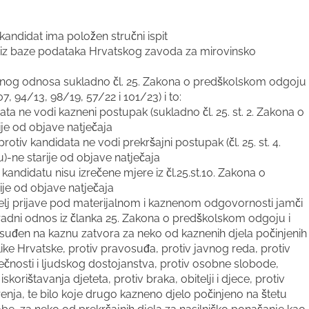
andidat ima položen stručni ispit
) iz baze podataka Hrvatskog zavoda za mirovinsko
dnog odnosa sukladno čl. 25. Zakona o predškolskom odgoju
, 94/13, 98/19, 57/22 i 101/23) i to:
ta ne vodi kazneni postupak (sukladno čl. 25. st. 2. Zakona o
je od objave natječaja
tiv kandidata ne vodi prekršajni postupak (čl. 25. st. 4.
-ne starije od objave natječaja
andidatu nisu izrečene mjere iz čl.25.st.10. Zakona o
je od objave natječaja
elj prijave pod materijalnom i kaznenom odgovornosti jamči
radni odnos iz članka 25. Zakona o predškolskom odgoju i
đen na kaznu zatvora za neko od kaznenih djela počinjenih
like Hrvatske, protiv pravosuđa, protiv javnog reda, protiv
ječnosti i ljudskog dostojanstva, protiv osobne slobode,
skorištavanja djeteta, protiv braka, obitelji i djece, protiv
orenja, te bilo koje drugo kazneno djelo počinjeno na štetu