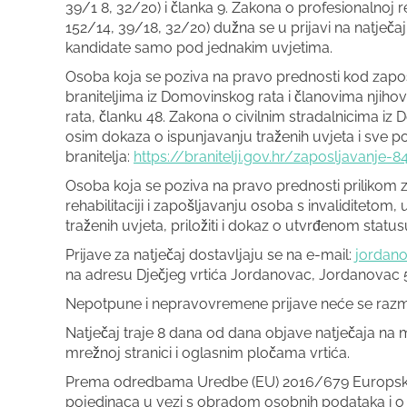
39/1 8, 32/20) i članka 9. Zakona o profesionalnoj r
152/14, 39/18, 32/20) dužna se u prijavi na natječa
kandidate samo pod jednakim uvjetima.
Osoba koja se poziva na pravo prednosti kod zapoš
braniteljima iz Domovinskog rata i članovima njihovih o
rata, članku 48. Zakona o civilnim stradalnicima iz D
osim dokaza o ispunjavanju traženih uvjeta i sve p
branitelja:
https://branitelji.gov.hr/zaposljavanje-
Osoba koja se poziva na pravo prednosti prilikom 
rehabilitaciji i zapošljavanju osoba s invaliditetom
traženih uvjeta, priložiti i dokaz o utvrđenom statu
Prijave za natječaj dostavljaju se na e-mail:
jordan
na adresu Dječjeg vrtića Jordanovac, Jordanovac 
Nepotpune i nepravovremene prijave neće se razma
Natječaj traje 8 dana od dana objave natječaja na 
mrežnoj stranici i oglasnim pločama vrtića.
Prema odredbama Uredbe (EU) 2016/679 Europskog p
pojedinaca u vezi s obradom osobnih podataka i o