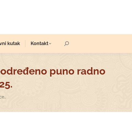
vni kutak
Kontakt
Search:
neodređeno puno radno
25.
ece…