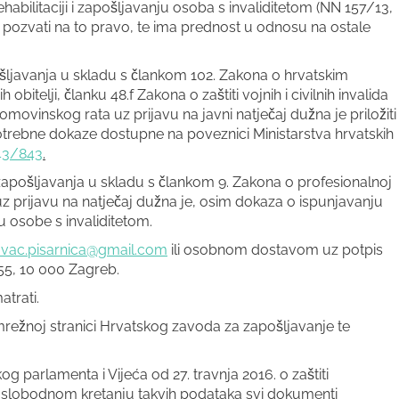
ehabilitaciji i zapošljavanju osoba s invaliditetom (NN 157/13,
j pozvati na to pravo, te ima prednost u odnosu na ostale
ljavanja u skladu s člankom 102. Zakona o hrvatskim
bitelji, članku 48.f Zakona o zaštiti vojnih i civilnih invalida
omovinskog rata uz prijavu na javni natječaj dužna je priložiti
otrebne dokaze dostupne na poveznici Ministarstva hrvatskih
843/843
.
zapošljavanja u skladu s člankom 9. Zakona o profesionalnoj
, uz prijavu na natječaj dužna je, osim dokaza o ispunjavanju
su osobe s invaliditetom.
ovac.pisarnica@gmail.com
ili osobnom dostavom uz potpis
55, 10 000 Zagreb.
trati.
mrežnoj stranici Hrvatskog zavoda za zapošljavanje te
arlamenta i Vijeća od 27. travnja 2016. o zaštiti
 slobodnom kretanju takvih podataka svi dokumenti