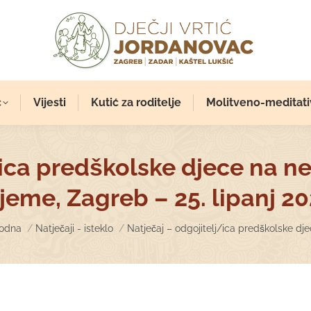
c
Vijesti
Kutić za roditelje
Molitveno-meditati
j/ica predškolske djece na 
ijeme, Zagreb – 25. lipanj 20
u are here:
odna
Natječaji - isteklo
Natječaj – odgojitelj/ica predškolske dj