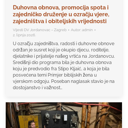
Duhovna obnova, promocija spota i
zajedničko druženje u ozračju vjere,
zajedništva i obiteljskih vrijednosti
Vijesti DV Jordanovac – Zagreb
Autor:
admin
2. lipnja 2026.
U ozračju zajedništva, radosti i duhovne obnove
održan je susret koji je okupio djecu, roditelje,
djelatnike i prijatelje našeg vrtića na Jordanovcu.
Središnji dio programa bila je duhovna obnova
koju je predvodio fra Stipo Kljaić, a koja je bila
posvećena temi Primjer biblijskih žena u
vjerskom odgoju. Poseban naglasak stavio je na
dostojanstvo i važnost…