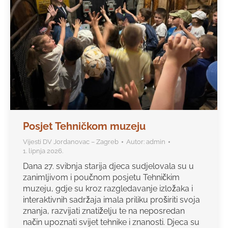
Posjet Tehničkom muzeju
Vijesti DV Jordanovac – Zagreb
Autor:
admin
1. lipnja 2026.
Dana 27. svibnja starija djeca sudjelovala su u
zanimljivom i poučnom posjetu Tehničkim
muzeju, gdje su kroz razgledavanje izložaka i
interaktivnih sadržaja imala priliku proširiti svoja
znanja, razvijati znatiželju te na neposredan
način upoznati svijet tehnike i znanosti. Djeca su