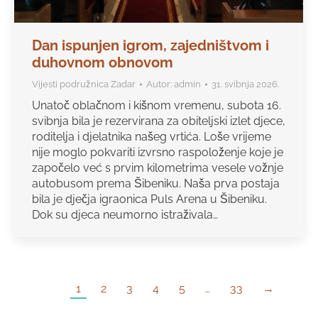
Dan ispunjen igrom, zajedništvom i
duhovnom obnovom
Vijesti podružnica Zadar
Autor:
admin
31. svibnja 2026.
Unatoč oblačnom i kišnom vremenu, subota 16.
svibnja bila je rezervirana za obiteljski izlet djece,
roditelja i djelatnika našeg vrtića. Loše vrijeme
nije moglo pokvariti izvrsno raspoloženje koje je
započelo već s prvim kilometrima vesele vožnje
autobusom prema Šibeniku. Naša prva postaja
bila je dječja igraonica Puls Arena u Šibeniku.
Dok su djeca neumorno istraživala…
1
2
3
4
5
…
33
→