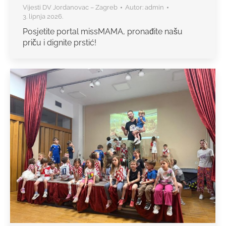
Vijesti DV Jordanovac – Zagreb
Autor:
admin
3. lipnja 2026.
Posjetite portal missMAMA, pronađite našu
priču i dignite prstić!