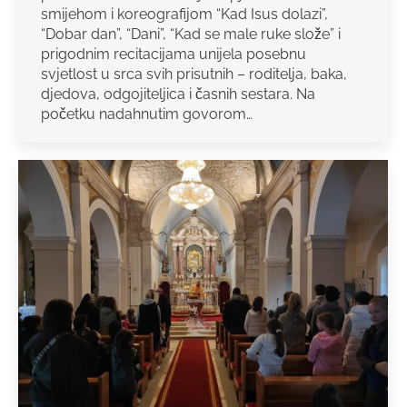
smijehom i koreografijom “Kad Isus dolazi”,
“Dobar dan”, “Dani”, “Kad se male ruke slože” i
prigodnim recitacijama unijela posebnu
svjetlost u srca svih prisutnih – roditelja, baka,
djedova, odgojiteljica i časnih sestara. Na
početku nadahnutim govorom…