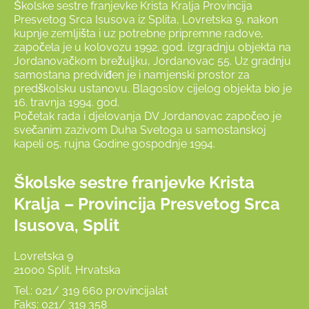
Školske sestre franjevke Krista Kralja Provincija
Presvetog Srca Isusova iz Splita, Lovretska 9, nakon
kupnje zemljišta i uz potrebne pripremne radove,
započela je u kolovozu 1992. god. izgradnju objekta na
Jordanovačkom brežuljku, Jordanovac 55. Uz gradnju
samostana predviđen je i namjenski prostor za
predškolsku ustanovu. Blagoslov cijelog objekta bio je
16. travnja 1994. god.
Početak rada i djelovanja DV Jordanovac započeo je
svečanim zazivom Duha Svetoga u samostanskoj
kapeli 05. rujna Godine gospodnje 1994.
Školske sestre franjevke Krista
Kralja – Provincija Presvetog Srca
Isusova, Split
Lovretska 9
21000 Split, Hrvatska
Tel.: 021/ 319 660 provincijalat
Faks: 021/ 319 358