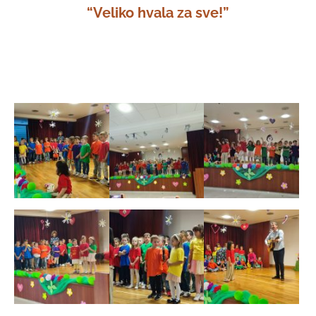
“Veliko hvala za sve!”