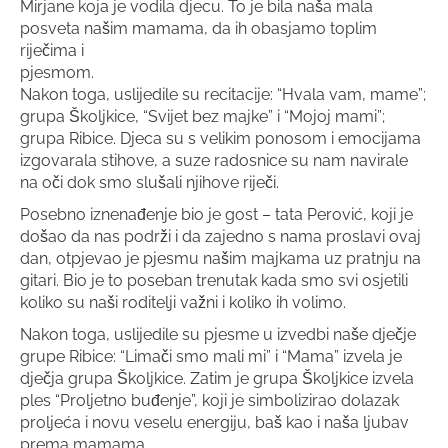
Mirjane koja je vodila djecu. To je bila naša mala
posveta našim mamama, da ih obasjamo toplim
riječima i
pjesmom.
Nakon toga, uslijedile su recitacije: “Hvala vam, mame”;
grupa Školjkice, “Svijet bez majke” i “Mojoj mami”;
grupa Ribice. Djeca su s velikim ponosom i emocijama
izgovarala stihove, a suze radosnice su nam navirale
na oči dok smo slušali njihove riječi.
Posebno iznenađenje bio je gost – tata Perović, koji je
došao da nas podrži i da zajedno s nama proslavi ovaj
dan, otpjevao je pjesmu našim majkama uz pratnju na
gitari. Bio je to poseban trenutak kada smo svi osjetili
koliko su naši roditelji važni i koliko ih volimo.
Nakon toga, uslijedile su pjesme u izvedbi naše dječje
grupe Ribice: “Limači smo mali mi” i “Mama” izvela je
dječja grupa Školjkice. Zatim je grupa Školjkice izvela
ples “Proljetno buđenje”, koji je simbolizirao dolazak
proljeća i novu veselu energiju, baš kao i naša ljubav
prema mamama.