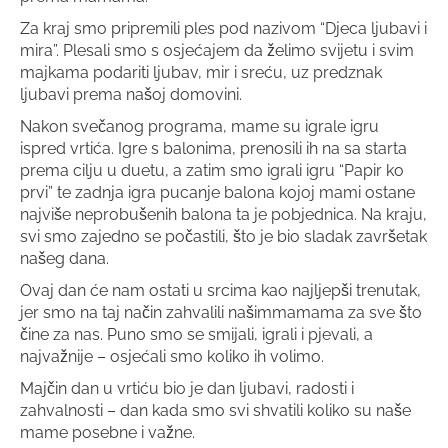
Za kraj smo pripremili ples pod nazivom “Djeca ljubavi i
mira”. Plesali smo s osjećajem da želimo svijetu i svim
majkama podariti ljubav, mir i sreću, uz predznak
ljubavi prema našoj domovini.
Nakon svečanog programa, mame su igrale igru
ispred vrtića. Igre s balonima, prenosili ih na sa starta
prema cilju u duetu, a zatim smo igrali igru “Papir ko
prvi” te zadnja igra pucanje balona kojoj mami ostane
najviše neprobušenih balona ta je pobjednica. Na kraju,
svi smo zajedno se počastili, što je bio sladak završetak
našeg dana.
Ovaj dan će nam ostati u srcima kao najljepši trenutak,
jer smo na taj način zahvalili našimmamama za sve što
čine za nas. Puno smo se smijali, igrali i pjevali, a
najvažnije – osjećali smo koliko ih volimo.
Majčin dan u vrtiću bio je dan ljubavi, radosti i
zahvalnosti – dan kada smo svi shvatili koliko su naše
mame posebne i važne.