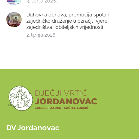
3. lipnja 2026.
Duhovna obnova, promocija spota i
zajedničko druženje u ozračju vjere,
zajedništva i obiteljskih vrijednosti
2. lipnja 2026.
DV Jordanovac