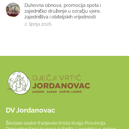
Duhovna obnova, promocija spota i
zajedničko druženje u ozračju vjere,
zajedništva i obiteljskih vrijednosti
2. lipnja 2026.
DV Jordanovac
Školske sestre franjevke Krista Kralja Provincija
Presvetog Srca Isusova iz Splita, Lovretska 9, nakon