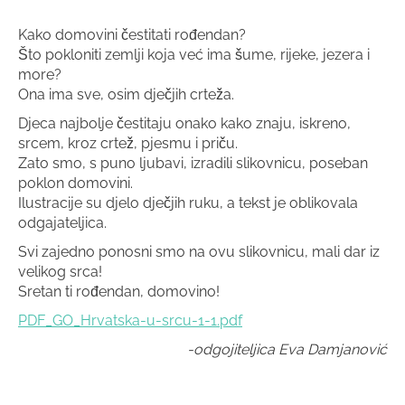
Kako domovini čestitati rođendan?
Što pokloniti zemlji koja već ima šume, rijeke, jezera i
more?
Ona ima sve, osim dječjih crteža.
Djeca najbolje čestitaju onako kako znaju, iskreno,
srcem, kroz crtež, pjesmu i priču.
Zato smo, s puno ljubavi, izradili slikovnicu, poseban
poklon domovini.
Ilustracije su djelo dječjih ruku, a tekst je oblikovala
odgajateljica.
Svi zajedno ponosni smo na ovu slikovnicu, mali dar iz
velikog srca!
Sretan ti rođendan, domovino!
PDF_GO_Hrvatska-u-srcu-1-1.pdf
-odgojiteljica Eva Damjanović