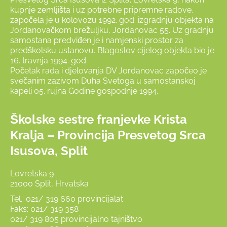
kupnje zemljišta i uz potrebne pripremne radove,
započela je u kolovozu 1992. god. izgradnju objekta na
Jordanovačkom brežuljku, Jordanovac 55. Uz gradnju
samostana predviđen je i namjenski prostor za
predškolsku ustanovu. Blagoslov cijelog objekta bio je
16. travnja 1994. god.
Početak rada i djelovanja DV Jordanovac započeo je
svečanim zazivom Duha Svetoga u samostanskoj
kapeli 05. rujna Godine gospodnje 1994.
Školske sestre franjevke Krista
Kralja – Provincija Presvetog Srca
Isusova, Split
Lovretska 9
21000 Split, Hrvatska
Tel.: 021/ 319 660 provincijalat
Faks: 021/ 319 358
021/ 319 805 provincijalno tajništvo