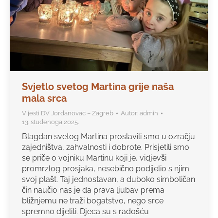
Svjetlo svetog Martina grije naša
mala srca
Vijesti DV Jordanovac – Zagreb
Autor:
admin
13. studenoga 2025.
Blagdan svetog Martina proslavili smo u ozračju
zajedništva, zahvalnosti i dobrote. Prisjetili smo
se priče o vojniku Martinu koji je, vidjevši
promrzlog prosjaka, nesebično podijelio s njim
svoj plašt. Taj jednostavan, a duboko simboličan
čin naučio nas je da prava ljubav prema
bližnjemu ne traži bogatstvo, nego srce
spremno dijeliti. Djeca su s radošću