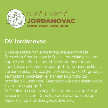
DV Jordanovac
Školske sestre franjevke Krista Kralja Provincija
Presvetog Srca Isusova iz Splita, Lovretska 9, nakon
kupnje zemljišta i uz potrebne pripremne radove,
započela je u kolovozu 1992. god. izgradnju objekta na
Jordanovačkom brežuljku, Jordanovac 55. Uz gradnju
samostana predviđen je i namjenski prostor za
predškolsku ustanovu. Blagoslov cijelog objekta bio je
16. travnja 1994. god.
Početak rada i djelovanja DV Jordanovac započeo je
svečanim zazivom Duha Svetoga u samostanskoj
kapeli 05. rujna Godine gospodnje 1994.