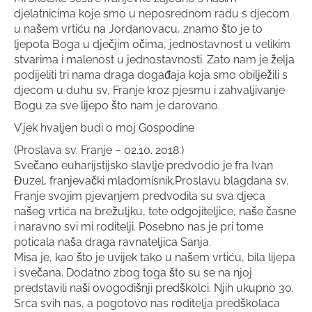
djelatnicima koje smo u neposrednom radu s djecom
u našem vrtiću na Jordanovacu, znamo što je to
ljepota Boga u dječjim očima, jednostavnost u velikim
stvarima i malenost u jednostavnosti. Zato nam je želja
podijeliti tri nama draga događaja koja smo obilježili s
djecom u duhu sv, Franje kroz pjesmu i zahvaljivanje
Bogu za sve lijepo što nam je darovano.
V’jek hvaljen budi o moj Gospodine
(Proslava sv. Franje – 02.10. 2018.)
Svečano euharijstijsko slavlje predvodio je fra Ivan
Đuzel, franjevački mladomisnik.Proslavu blagdana sv.
Franje svojim pjevanjem predvodila su sva djeca
našeg vrtića na brežuljku, tete odgojiteljice, naše časne
i naravno svi mi roditelji. Posebno nas je pri tome
poticala naša draga ravnateljica Sanja.
Misa je, kao što je uvijek tako u našem vrtiću, bila lijepa
i svečana. Dodatno zbog toga što su se na njoj
predstavili naši ovogodišnji predškolci. Njih ukupno 30.
Srca svih nas, a pogotovo nas roditelja predškolaca