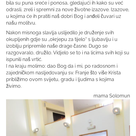
bila su puna sreće i ponosa, gledajući ih kako su već
odrasli, zreli i spremni za nove životne izazove. Izazove,
u kojima će ih pratiti naš dobri Bog i anđeli čuvari uz
našu molitvu.
Nakon misnoga slavlja uslijedilo je druženje svih
okupljenih gdje su „okrjepu za tijelo“ s ljubavlju i u
izobilju pripremile naše drage časne. Dugo se
razgovaralo, družilo. Vidjelo se to i na licima svih koji su
ispunili naš vrtić.
I na kraju molimo: dao Bog da i mi, po radosnom i
zajedničkom nasljedovanju sv. Franje što više Krista
približimo ovom svijetu, gradu i ljudima s kojima
živimo.
mama Solomun