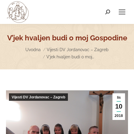
Search:
V’jek hvaljen budi o moj Gospodine
You are here:
Uvodna
Vijesti DV Jordanovac – Zagreb
V’jek hvaljen budi o moj…
Vijesti DV Jordanovac – Zagreb
lis
10
2018