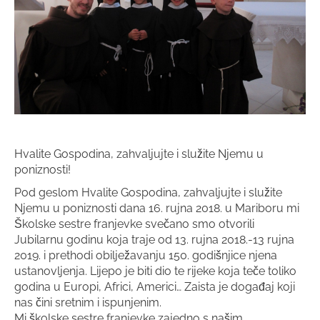
Hvalite Gospodina, zahvaljujte i služite Njemu u
poniznosti!
Pod geslom Hvalite Gospodina, zahvaljujte i služite
Njemu u poniznosti dana 16. rujna 2018. u Mariboru mi
Školske sestre franjevke svečano smo otvorili
Jubilarnu godinu koja traje od 13. rujna 2018.-13 rujna
2019. i prethodi obilježavanju 150. godišnjice njena
ustanovljenja. Lijepo je biti dio te rijeke koja teče toliko
godina u Europi, Africi, Americi… Zaista je događaj koji
nas čini sretnim i ispunjenim.
Mi školske sestre franjevke zajedno s našim