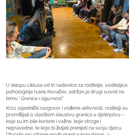
U sklopu ciklusa od tri radionice za roditelje, voditeljice
psihologinje Ivane Kovačev, održan je drugi susret na
temu “
Granice i sigurnost”.
Kroz zajednički razgovor i vođene aktivnosti, roditelji su
promišljali o vlastitom iskustvu granica u djetinjstvu –
koje su im bile korisne i važne, koje stroge i
nepravedne, te koje bi željeli prenijeti na svoju djecu.
Otvorilo se i pitanje novih granica koje danas, u