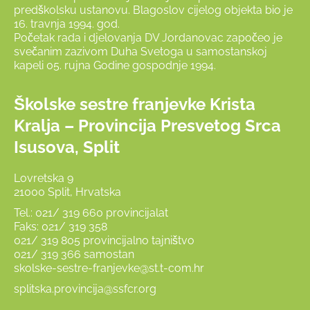
predškolsku ustanovu. Blagoslov cijelog objekta bio je
16. travnja 1994. god.
Početak rada i djelovanja DV Jordanovac započeo je
svečanim zazivom Duha Svetoga u samostanskoj
kapeli 05. rujna Godine gospodnje 1994.
Školske sestre franjevke Krista
Kralja – Provincija Presvetog Srca
Isusova, Split
Lovretska 9
21000 Split, Hrvatska
Tel.: 021/ 319 660 provincijalat
Faks: 021/ 319 358
021/ 319 805 provincijalno tajništvo
021/ 319 366 samostan
skolske-sestre-franjevke@st.t-com.hr
splitska.provincija@ssfcr.org