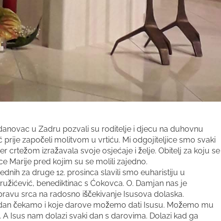
rdanovac u Zadru pozvali su roditelje i djecu na duhovnu
rije započeli molitvom u vrtiću. Mi odgojiteljice smo svaki
r crtežom izražavala svoje osjećaje i želje. Obitelj za koju se
ce Marije pred kojim su se molili zajedno.
dnih za druge 12. prosinca slavili smo euharistiju u
ružićević, benediktinac s Ćokovca. O. Damjan nas je
ripravu srca na radosno iščekivanje Isusova dolaska.
ođendan čekamo i koje darove možemo dati Isusu. Možemo mu
u. A Isus nam dolazi svaki dan s darovima. Dolazi kad ga