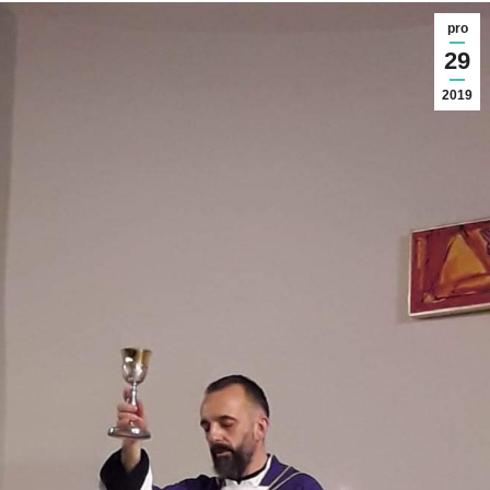
pro
29
2019