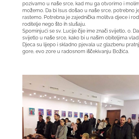
pozivamo u naše srce, kad mu ga otvorimo i molim
možemo. Da bi Isus došao u naše srce, potrebno je
rastemo. Potrebna je zajednička molitva djece i rodite
roditelje nego što ih slušaju.
Spominjući se sv. Lucije čije ime znači svijetlo, o.
svijetlo u naše srce, kako bi u našim obiteljima vla
Djeca su lijepo i skladno pjevala uz glazbenu prat
gore, evo zore u radosnom iščekivanju Božića.