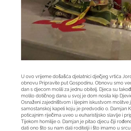
U ovo vrijeme došašća djelatnici dječjeg vrtića Jo
obnovu Pripravite put Gospodinu. Obnovu smo već p
dan s djecom molili za jednu obitelj. Djeca su takođe
molilo dotičnog dana u svoj je dom nosila kip Djevi
Osnaženi zajedništvom i lijepim iskustvom molitve je
samostanskoj kapeli koju je predvodio o. Damjan K
poticajnim riječima uveo u euharistijsko slavlje i p
Tijekom homilije o. Damjan je pitao djecu čiji r
dati ono što su nam dali roditelji i što imamo u src