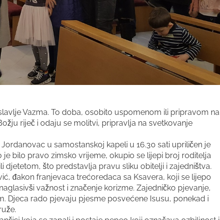
a slavlje Vazma. To doba, osobito uspomenom ili pripravom na
Božju riječ i odaju se molitvi, pripravlja na svetkovanje
DV Jordanovac u samostanskoj kapeli u 16.30 sati upriličen je
o je bilo pravo zimsko vrijeme, okupio se lijepi broj roditelja
i djetetom, što predstavlja pravu sliku obitelji i zajedništva.
vić, đakon franjevaca trećoredaca sa Ksavera, koji se lijepo
 naglasivši važnost i značenje korizme. Zajedničko pjevanje,
m. Djeca rado pjevaju pjesme posvećene Isusu, ponekad i
ruže.