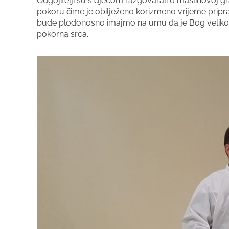
Odgojitelji su s djecom razgovarali o maslinovoj gra
pokoru čime je obilježeno korizmeno vrijeme pripr
bude plodonosno imajmo na umu da je Bog velikodu
pokorna srca.