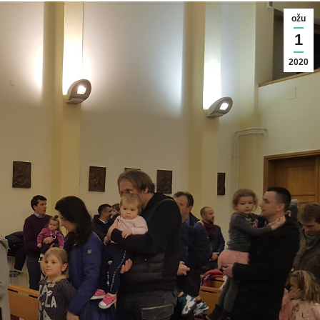
ožu
1
2020