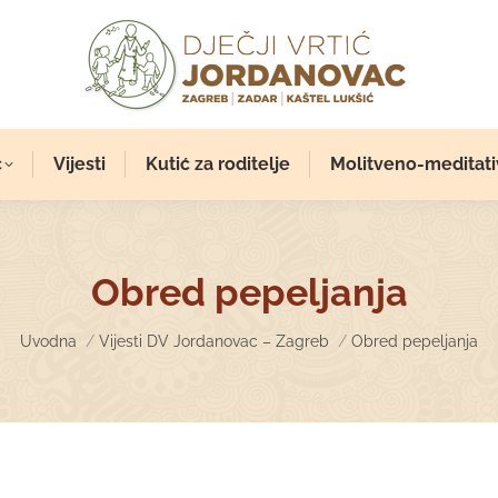
c
Vijesti
Kutić za roditelje
Molitveno-meditati
Obred pepeljanja
You are here:
Uvodna
Vijesti DV Jordanovac – Zagreb
Obred pepeljanja