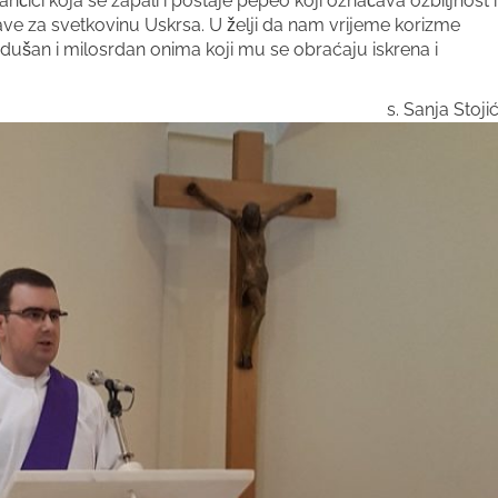
nčici koja se zapali i postaje pepeo koji označava ozbiljnost i
ave za svetkovinu Uskrsa. U želji da nam vrijeme korizme
šan i milosrdan onima koji mu se obraćaju iskrena i
s. Sanja Stoji