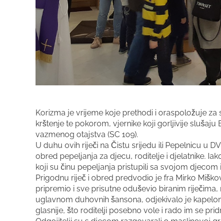
Korizma je vrijeme koje prethodi i oraspoložuje z
krštenje te pokorom, vjernike koji gorljivije slušaju 
vazmenog otajstva (SC 109).
U duhu ovih riječi na Čistu srijedu ili Pepelnicu u 
obred pepeljanja za djecu, roditelje i djelatnike. Iak
koji su činu pepeljanja pristupili sa svojom djecom il
Prigodnu riječ i obred predvodio je fra Mirko Miško
pripremio i sve prisutne oduševio biranim riječima,
uglavnom duhovnih šansona, odjekivalo je kapelo
glasnije, što roditelji posebno vole i rado im se prid