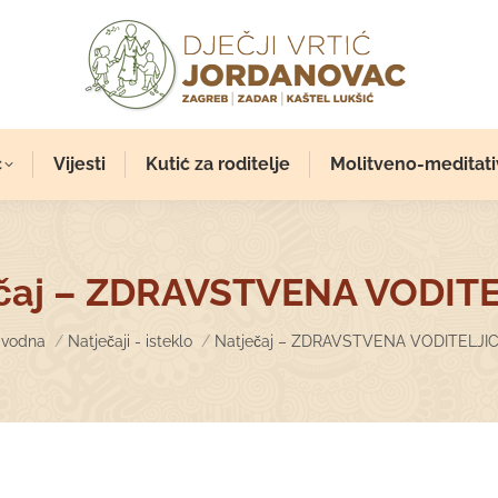
c
Vijesti
Kutić za roditelje
Molitveno-meditati
čaj – ZDRAVSTVENA VODIT
ou are here:
vodna
Natječaji - isteklo
Natječaj – ZDRAVSTVENA VODITELJI