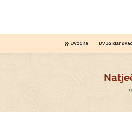
Uvodna
DV Jordanova
Natje
Y
U