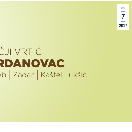
sij
7
2017