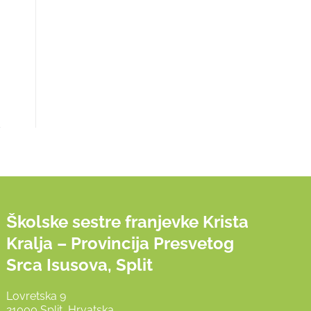
Školske sestre franjevke Krista
Kralja – Provincija Presvetog
Srca Isusova, Split
Lovretska 9
21000 Split, Hrvatska