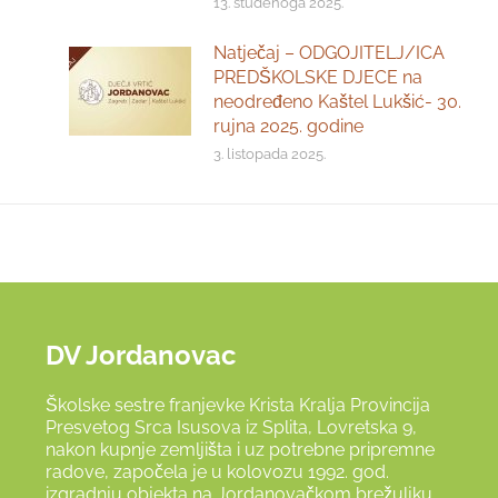
13. studenoga 2025.
Natječaj – ODGOJITELJ/ICA
PREDŠKOLSKE DJECE na
neodređeno Kaštel Lukšić- 30.
rujna 2025. godine
3. listopada 2025.
DV Jordanovac
Školske sestre franjevke Krista Kralja Provincija
Presvetog Srca Isusova iz Splita, Lovretska 9,
nakon kupnje zemljišta i uz potrebne pripremne
radove, započela je u kolovozu 1992. god.
izgradnju objekta na Jordanovačkom brežuljku,