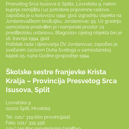
Presvetog Srca Isusova iz Splita, Lovretska 9, nakon
kupnje zemljišta i uz potrebne pripremne radove,
započela je u kolovozu 1992. god. izgradnju objekta na
Jordanovačkom brežuljku, Jordanovac 55. Uz gradnju
samostana predviđen je i namjenski prostor za
predškolsku ustanovu. Blagoslov cijelog objekta bio je
16. travnja 1994. god.
Početak rada i djelovanja DV Jordanovac započeo je
svečanim zazivom Duha Svetoga u samostanskoj
kapeli 05. rujna Godine gospodnje 1994.
Školske sestre franjevke Krista
Kralja – Provincija Presvetog Srca
Isusova, Split
Lovretska 9
21000 Split, Hrvatska
Tel.: 021/ 319 660 provincijalat
Faks: 021/ 319 358
021/ 319 805 provincijalno tajništvo