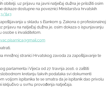
obitelji, uz prijavu na javni natječaj dužna je priložiti osim
ne dokaze dostupne na poveznici Ministarstva hrvatskih
843/843
zapošljavanja u skladu s člankom 9. Zakona o profesionalnoj
, uz prijavu na natječaj dužna je, osim dokaza o ispunjavanju
su osobe s invaliditetom.
ovac.pisarnica@gmail.com
trati.
 na mrežnoj stranici Hrvatskog zavoda za zapošljavanje te
arlamenta i Vijeća od 27. travnja 2016. o zaštiti
 slobodnom kretanju takvih podataka svi dokumenti
 voljom ispitanika te se smatra da je ispitanik dao privolu
i isključivo u svrhu provođenja natječaja.