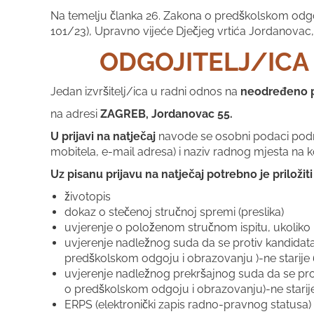
Na temelju članka 26. Zakona o predškolskom odgo
101/23), Upravno vijeće Dječjeg vrtića Jordanovac,
ODGOJITELJ/ICA
Jedan izvršitelj/ica u radni odnos na
neodređeno
na adresi
ZAGREB, Jordanovac 55.
U prijavi na natječaj
navode se osobni podaci podnos
mobitela, e-mail adresa) i naziv radnog mjesta na ko
Uz pisanu prijavu na natječaj potrebno je priloži
životopis
dokaz o stečenoj stručnoj spremi (preslika)
uvjerenje o položenom stručnom ispitu, ukoliko k
uvjerenje nadležnog suda da se protiv kandidata 
predškolskom odgoju i obrazovanju )-ne starije 
uvjerenje nadležnog prekršajnog suda da se proti
o predškolskom odgoju i obrazovanju)-ne starij
ERPS (elektronički zapis radno-pravnog statusa