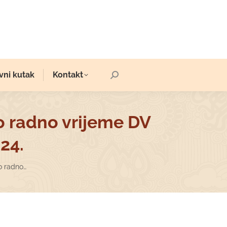
vni kutak
Kontakt
Search:
o radno vrijeme DV
24.
o radno…