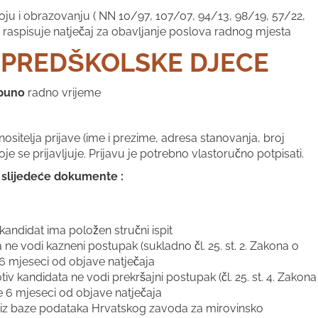
ju i obrazovanju ( NN 10/97, 107/07, 94/13, 98/19, 57/22,
 raspisuje natječaj za obavljanje poslova radnog mjesta
 PREDŠKOLSKE DJECE
puno
radno vrijeme
itelja prijave (ime i prezime, adresa stanovanja, broj
je se prijavljuje. Prijavu je potrebno vlastoručno potpisati.
ti slijedeće dokumente :
andidat ima položen stručni ispit
ne vodi kazneni postupak (sukladno čl. 25. st. 2. Zakona o
6 mjeseci od objave natječaja
v kandidata ne vodi prekršajni postupak (čl. 25. st. 4. Zakona
e 6 mjeseci od objave natječaja
) iz baze podataka Hrvatskog zavoda za mirovinsko