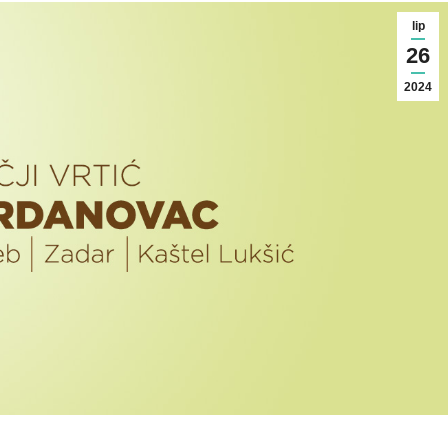
lip
26
2024