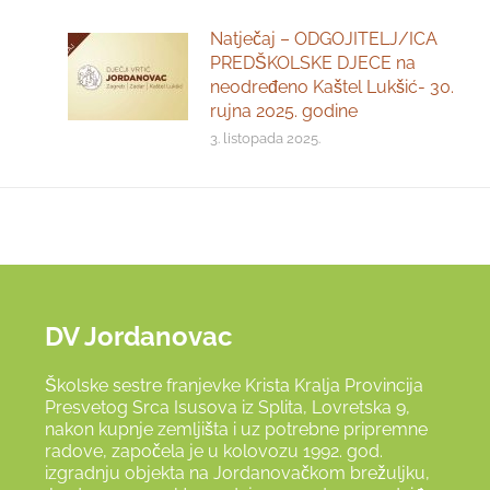
Natječaj – ODGOJITELJ/ICA
PREDŠKOLSKE DJECE na
neodređeno Kaštel Lukšić- 30.
rujna 2025. godine
3. listopada 2025.
DV Jordanovac
Školske sestre franjevke Krista Kralja Provincija
Presvetog Srca Isusova iz Splita, Lovretska 9,
nakon kupnje zemljišta i uz potrebne pripremne
radove, započela je u kolovozu 1992. god.
izgradnju objekta na Jordanovačkom brežuljku,