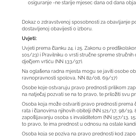
osiguranje -ne starije mjesec dana od dana obja
Dokaz o zdravstvenoj sposobnosti za obavljanje p
dostavljenoj obavijesti o izboru.
Uvjeti:
Uvjeti prema članku 24. i 25. Zakonu o predškolsk
101/23) i Pravilniku o vrsti stručne spreme stručnih 
dječjem vrtiću (NN 133/97).
Na oglašena radna mjesta mogu se javiti osobe oba
ravnopravnosti spolova, NN 82/08, 69/17)
Osobe koje ostvaruju pravo prednosti prilikom za
na natječaj pozvati se na to pravo, te priložiti 
Osoba koja može ostvariti pravo prednosti prema č
rata i članovima njihovih obitelji (NN 121/17, 98/19, 8
zapošljavanju osoba s invaliditetom (NN 157/13, 152
to pravo, te ima prednost u odnosu na ostale kand
Osoba koja se poziva na pravo prednosti kod zapoš