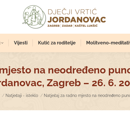
c
Vijesti
Kutić za roditelje
Molitveno-meditati
 mjesto na neodređeno pun
rdanovac, Zagreb – 26. 6. 20
e here:
Natječaji - isteklo
Natječaj za radno mjesto na neodređeno pun