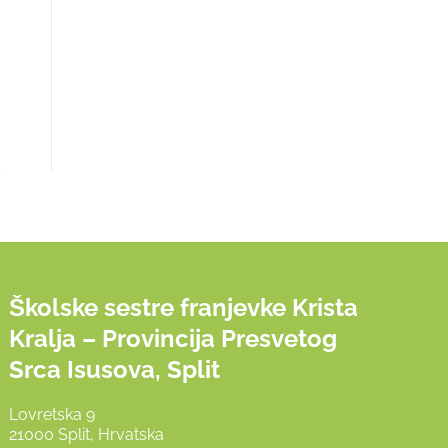
Školske sestre franjevke Krista
Kralja – Provincija Presvetog
Srca Isusova, Split
Lovretska 9
21000 Split, Hrvatska