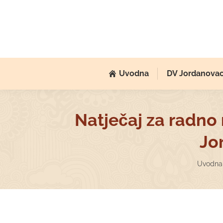
Uvodna
DV Jordanova
Natječaj za radno
Jo
You ar
Uvodna