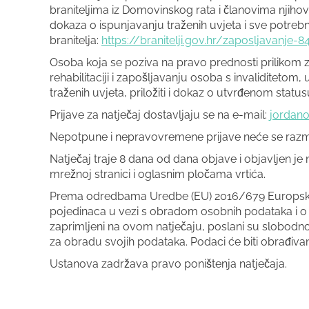
braniteljima iz Domovinskog rata i članovima njihovih 
dokaza o ispunjavanju traženih uvjeta i sve potreb
branitelja:
https://branitelji.gov.hr/zaposljavanje-
Osoba koja se poziva na pravo prednosti prilikom 
rehabilitaciji i zapošljavanju osoba s invaliditetom
traženih uvjeta, priložiti i dokaz o utvrđenom statu
Prijave za natječaj dostavljaju se na e-mail:
jordan
Nepotpune i nepravovremene prijave neće se razma
Natječaj traje 8 dana od dana objave i objavljen je
mrežnoj stranici i oglasnim pločama vrtića.
Prema odredbama Uredbe (EU) 2016/679 Europskog p
pojedinaca u vezi s obradom osobnih podataka i o
zaprimljeni na ovom natječaju, poslani su slobodnom
za obradu svojih podataka. Podaci će biti obrađivan
Ustanova zadržava pravo poništenja natječaja.