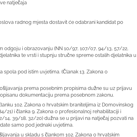
ve natječaja
oslova radnog mjesta dostavit će odabrani kandidat po
om odgoju i obrazovanju (NN 10/97, 107/07, 94/13, 57/22,
djelatnika te vrsti i stupnju stručne spreme ostalih djelatnika u
 spola pod istim uvjetima. (Članak 13. Zakona o
pošljavanja prema posebnim propisima dužne su uz prijavu
svu propisanu dokumentaciju prema posebnom zakonu.
lanku 102. Zakona o hrvatskim braniteljima iz Domovinskog
4/21) i članka 9. Zakona o profesionalnoj rehabilitaciji i
/14, 39/18, 32/20) dužna se u prijavi na natječaj pozvati na
idate samo pod jednaki uvjetima.
ljavanja u skladu s člankom 102. Zakona o hrvatskim