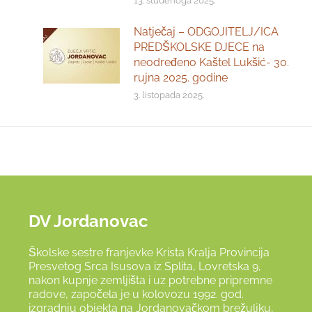
13. studenoga 2025.
Natječaj – ODGOJITELJ/ICA
PREDŠKOLSKE DJECE na
neodređeno Kaštel Lukšić- 30.
rujna 2025. godine
3. listopada 2025.
DV Jordanovac
Školske sestre franjevke Krista Kralja Provincija
Presvetog Srca Isusova iz Splita, Lovretska 9,
nakon kupnje zemljišta i uz potrebne pripremne
radove, započela je u kolovozu 1992. god.
izgradnju objekta na Jordanovačkom brežuljku,