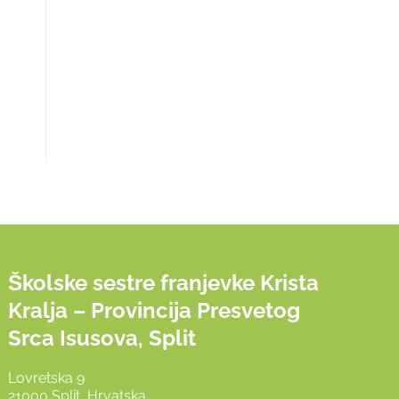
Školske sestre franjevke Krista
Kralja – Provincija Presvetog
Srca Isusova, Split
Lovretska 9
21000 Split, Hrvatska