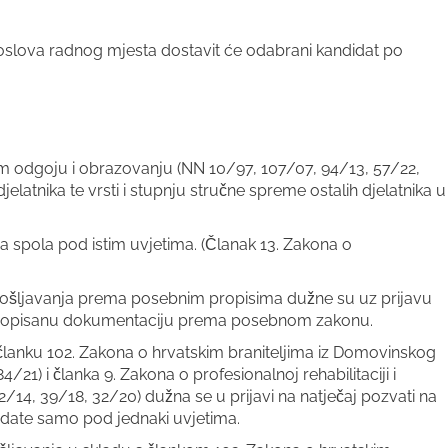
oslova radnog mjesta dostavit će odabrani kandidat po
om odgoju i obrazovanju (NN 10/97, 107/07, 94/13, 57/22,
djelatnika te vrsti i stupnju stručne spreme ostalih djelatnika u
 spola pod istim uvjetima. (Članak 13. Zakona o
pošljavanja prema posebnim propisima dužne su uz prijavu
svu propisanu dokumentaciju prema posebnom zakonu.
lanku 102. Zakona o hrvatskim braniteljima iz Domovinskog
4/21) i članka 9. Zakona o profesionalnoj rehabilitaciji i
/14, 39/18, 32/20) dužna se u prijavi na natječaj pozvati na
idate samo pod jednaki uvjetima.