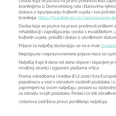
Osoba koja se poziva na pravo prednosti kod zapoš
braniteljima iz Domovinskog rata i članovima njihovih 
dokaza o ispunjavanju traženih uvjeta i sve potreb
branitelja:
https://branitelji.gov.hr/zaposljavanje-
Osoba koja se poziva na pravo prednosti prilikom 
rehabilitaciji i zapošljavanju osoba s invaliditetom
traženih uvjeta, priložiti i dokaz o utvrđenom statu
Prijave za natječaj dostavljaju se na e-mail:
jordan
Nepotpune i nepravovremene prijave neće se razma
Natječaj traje 8 dana od dana objave i objavljen je
mrežnoj stranici i oglasnim pločama vrtića.
Prema odredbama Uredbe (EU) 2016/679 Europskog p
pojedinaca u vezi s obradom osobnih podataka i o
zaprimljeni na ovom natječaju, poslani su slobodnom
za obradu svojih podataka. Podaci će biti obrađivan
Ustanova zadržava pravo poništenja natječaja.