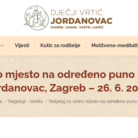
c
Vijesti
Kutić za roditelje
Molitveno-meditati
o mjesto na određeno puno
rdanovac, Zagreb – 26. 6. 20
re here:
a
Natječaji - isteklo
Natječaj za radno mjesto na određeno puno