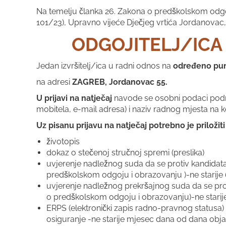
Na temelju članka 26. Zakona o predškolskom odgo
101/23), Upravno vijeće Dječjeg vrtića Jordanovac,
ODGOJITELJ/ICA
Jedan izvršitelj/ica u radni odnos na
određeno
pu
na adresi
ZAGREB, Jordanovac 55.
U prijavi na natječaj
navode se osobni podaci podnos
mobitela, e-mail adresa) i naziv radnog mjesta na ko
Uz pisanu prijavu na natječaj potrebno je priloži
životopis
dokaz o stečenoj stručnoj spremi (preslika)
uvjerenje nadležnog suda da se protiv kandidata 
predškolskom odgoju i obrazovanju )-ne starije
uvjerenje nadležnog prekršajnog suda da se proti
o predškolskom odgoju i obrazovanju)-ne starij
ERPS (elektronički zapis radno-pravnog statusa
osiguranje -ne starije mjesec dana od dana obja