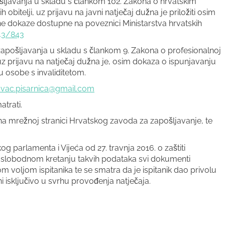
ljavanja u skladu s člankom 102. Zakona o hrvatskim
obitelji, uz prijavu na javni natječaj dužna je priložiti osim
ne dokaze dostupne na poveznici Ministarstva hrvatskih
843/843
zapošljavanja u skladu s člankom 9. Zakona o profesionalnoj
, uz prijavu na natječaj dužna je, osim dokaza o ispunjavanju
su osobe s invaliditetom.
ovac.pisarnica@gmail.com
trati.
 na mrežnoj stranici Hrvatskog zavoda za zapošljavanje, te
arlamenta i Vijeća od 27. travnja 2016. o zaštiti
 slobodnom kretanju takvih podataka svi dokumenti
 voljom ispitanika te se smatra da je ispitanik dao privolu
i isključivo u svrhu provođenja natječaja.