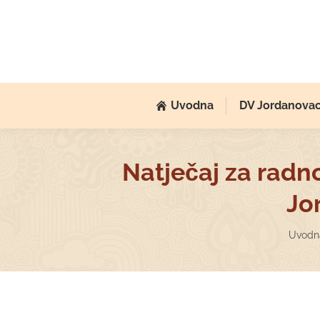
Uvodna
DV Jordanova
Natječaj za radn
Jo
You a
Uvodn