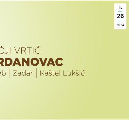
lip
26
2024