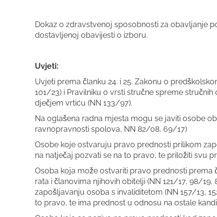
Dokaz o zdravstvenoj sposobnosti za obavljanje p
dostavljenoj obavijesti o izboru.
Uvjeti:
Uvjeti prema članku 24. i 25. Zakonu o predškolsk
101/23) i Pravilniku o vrsti stručne spreme stručnih 
dječjem vrtiću (NN 133/97).
Na oglašena radna mjesta mogu se javiti osobe oba
ravnopravnosti spolova, NN 82/08, 69/17)
Osobe koje ostvaruju pravo prednosti prilikom za
na natječaj pozvati se na to pravo, te priložiti 
Osoba koja može ostvariti pravo prednosti prema č
rata i članovima njihovih obitelji (NN 121/17, 98/19, 8
zapošljavanju osoba s invaliditetom (NN 157/13, 152
to pravo, te ima prednost u odnosu na ostale kand