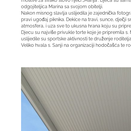
molitve za svako slovo riječi „Marija“. Djeca su sama
odgojiteljica Marina sa svojom obitelji.
Nakon misnog slavlja uslijedila je zajednička fotogr
pravi ugođaj piknika. Dekice na travi, sunce, dječj
atmosfera, i uza sve to ukusna hrana koju su pripr
Djecu su najviše privukle torte koje je pripremila
uslijedile su sportske aktivnosti te druženje rodite
Veliko hvala s. Sanji na organizaciji hodočašća te ro