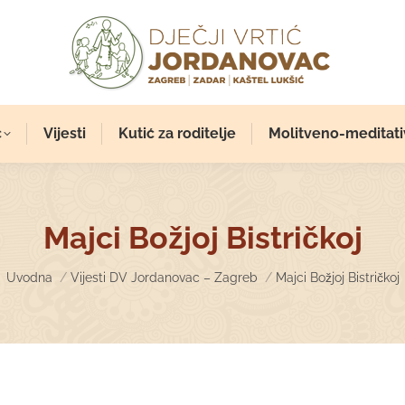
c
Vijesti
Kutić za roditelje
Molitveno-meditati
Majci Božjoj Bistričkoj
You are here:
Uvodna
Vijesti DV Jordanovac – Zagreb
Majci Božjoj Bistričkoj