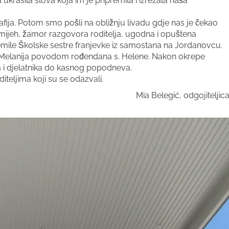
 ukrasila slova koja im je pripremila i izrezala naša
afija. Potom smo pošli na obližnju livadu gdje nas je čekao
i smijeh, žamor razgovora roditelja, ugodna i opuštena
emile Školske sestre franjevke iz samostana na Jordanovcu.
 s. Melanija povodom rođendana s. Helene. Nakon okrepe
lja i djelatnika do kasnog popodneva.
diteljima koji su se odazvali.
Mia Belegić, odgojiteljic