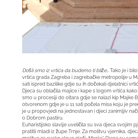
Došli smo iz vrtića da budemo ti bliže…
Tako je i bil
vrtića grada Zagreba i zagrebačke metropolije u Mari
sati ispred bazilike gdje su ih dočekali djelatnici vrti
Djeca su oblačila majice i kape s logom vrtića kako 
smo u procesiji do oltara gdje se nalazi kip Majke B
otvorenom gdje je u 11 sati počela misa koju je pre
je u propovjedi na jednostavan i djeci zanimljiv nači
o Dobrom pastiru.
Euharistijsko slavlje uveličila su sva djeca svojim 
pratitli mladi iz župe Trnje. Za molitvu vjernika, dje