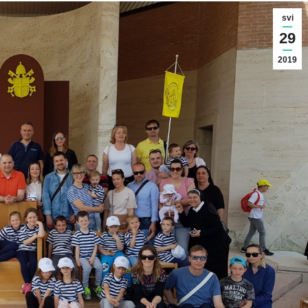
svi
29
2019