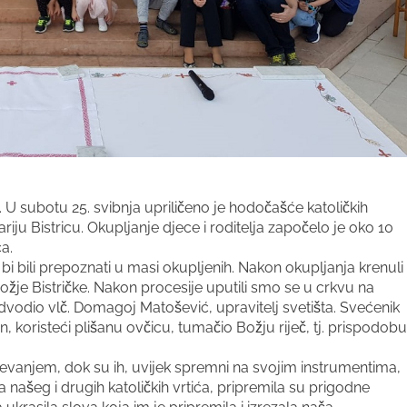
o. U subotu 25. svibnja upriličeno je hodočašće katoličkih
ju Bistricu. Okupljanje djece i roditelja započelo je oko 10
ća.
bi bili prepoznati u masi okupljenih. Nakon okupljanja krenuli
ožje Bistričke. Nakon procesije uputili smo se u crkvu na
dvodio vlč. Domagoj Matošević, upravitelj svetišta. Svećenik
n, koristeći plišanu ovčicu, tumačio Božju riječ, tj. prispodobu
pjevanjem, dok su ih, uvijek spremni na svojim instrumentima,
ca našeg i drugih katoličkih vrtića, pripremila su prigodne