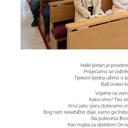
Veliki tjedan je posebn
Prisjećamo se važnih 
Tijekom tjedna učimo o l
Baš onako kak
Vrijeme na zemlj
Kakvi smo? Tko s
Kroz jaku vjeru dobivamo sna
Bog nam nesebično daje, samo ga trebamo sl
Na putevima život
Kao majka za djetetom On nas 