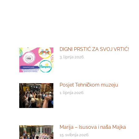
DIGNI PRSTIĆ ZA SVOJ VRTIĆ!
3. lipnja 2026.
Posjet Tehničkom muzeju
1. lipnja 2026.
Marija – Isusova i naša Majka
15. svibnja 2026.