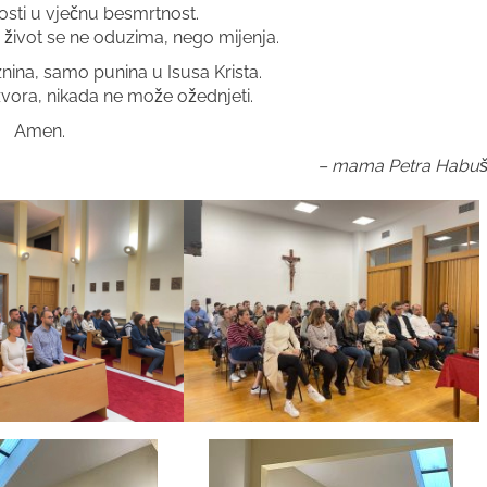
osti u vječnu besmrtnost.
ju život se ne oduzima, nego mijenja.
ina, samo punina u Isusa Krista.
izvora, nikada ne može ožednjeti.
Amen.
– mama Petra Habu