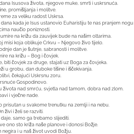
 dana Isusova života, njegove muke, smrti i uskrsnuća.
ine, promišljanja i molitve.
reme za veliku radost Uskrsa.
, dana kada je Isus ustanovio Euharistiju te nas pranjem nogu
cima naučio poniznosti.
ak umire na križu da zauvijek bude na našim oltarima.
j misi koja oblikuje Crkvu – Njegovo živo tijelo.
odnje dan je šutnje, sabranosti i molitve.
ire na križu – Bog i čovjek.
de, biti čovjek za druge, stajati uz Boga za čovjeka.
ži u grobu, dan duboke tišine i iščekivanja.
olitvi, čekajući Uskrsnu zoru.
krsnuće Gospodinovo.
u života nad smrću, svjetla nad tamom, dobra nad zlom.
bavi i vječne nade.
avo prisutan u svakome trenutku na zemlji i na nebu.
živi i želi se razviti.
aje, samo ga trebamo slijediti.
sve ono sto križa naše planove i donosi Božje.
 negira i u naš život uvodi Božju.