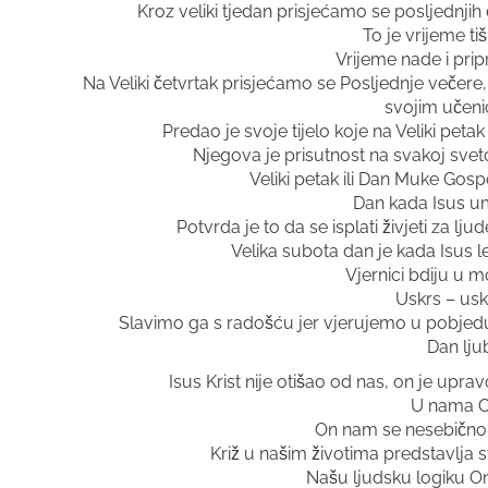
Kroz veliki tjedan prisjećamo se posljednjih
To je vrijeme tiš
Vrijeme nade i prip
Na Veliki četvrtak prisjećamo se Posljednje večere
svojim učeni
Predao je svoje tijelo koje na Veliki pet
Njegova je prisutnost na svakoj sveto
Veliki petak ili Dan Muke Gosp
Dan kada Isus um
Potvrda je to da se isplati živjeti za lju
Velika subota dan je kada Isus le
Vjernici bdiju u m
Uskrs – us
Slavimo ga s radošću jer vjerujemo u pobjed
Dan lju
Isus Krist nije otišao od nas, on je upr
U nama On 
On nam se nesebično d
Križ u našim životima predstavlja 
Našu ljudsku logiku On