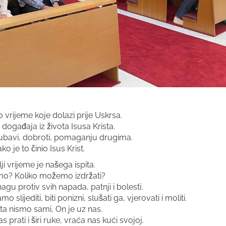
o vrijeme koje dolazi prije Uskrsa.
događaja iz života Isusa Krista.
jubavi, dobroti, pomaganju drugima.
o je to činio Isus Krist.
i vrijeme je našega ispita.
mo? Koliko možemo izdržati?
gu protiv svih napada, patnji i bolesti.
ijediti, biti ponizni, slušati ga, vjerovati i moliti.
a nismo sami, On je uz nas.
prati i širi ruke, vraća nas kući svojoj.