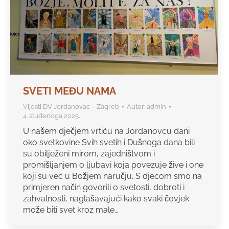
SVETI MEĐU NAMA
Vijesti DV Jordanovac – Zagreb
Autor:
admin
4. studenoga 2025.
U našem dječjem vrtiću na Jordanovcu dani
oko svetkovine Svih svetih i Dušnoga dana bili
su obilježeni mirom, zajedništvom i
promišljanjem o ljubavi koja povezuje žive i one
koji su već u Božjem naručju. S djecom smo na
primjeren način govorili o svetosti, dobroti i
zahvalnosti, naglašavajući kako svaki čovjek
može biti svet kroz male…