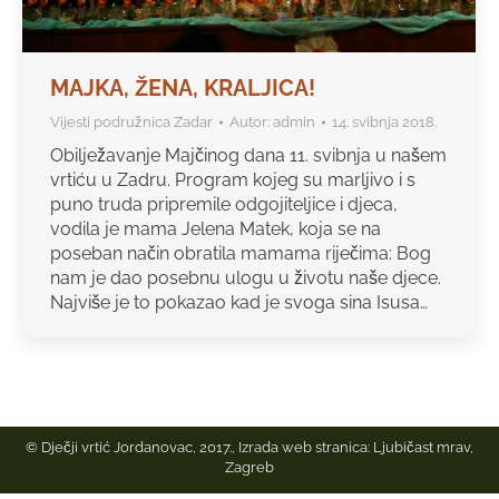
MAJKA, ŽENA, KRALJICA!
Vijesti podružnica Zadar
Autor:
admin
14. svibnja 2018.
Obilježavanje Majčinog dana 11. svibnja u našem
vrtiću u Zadru. Program kojeg su marljivo i s
puno truda pripremile odgojiteljice i djeca,
vodila je mama Jelena Matek, koja se na
poseban način obratila mamama riječima: Bog
nam je dao posebnu ulogu u životu naše djece.
Najviše je to pokazao kad je svoga sina Isusa…
© Dječji vrtić Jordanovac, 2017., Izrada web stranica:
Ljubičast mrav,
Zagreb