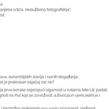
ća,
jima vrtića, neslužbena fotografkinja“,
ost
ava, euharistijskih slavlja i raznih događanja,
ost je prekrasan osjećaj zar ne?
voje prve korake osjećajući sigurnost u rukama tete Lili, padali
ignuti na
Put koji se zove život, a život pun vjere jedini je i
elo i bezbrižno poklanjalo svu svoju pozornost, nježnost,