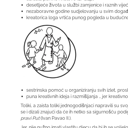
desetljeće života u službi zamjenice i raznih vije
nezaboravne godine sudjelovanju u svim događan
kreatorica loga vrtića punog pogleda u budućn
sestrinska pomoć u organiziranju svih izlet, prosl
puna kreativnih ideja i razmišljanja … jer kreativn
Toliki, a zaista toliki jednogodišnjaci napravili su s
se i dizali znajući da će ih netko sa sigurnošću pod
pravi Put
(Ivan Pavao II.).
Jer, nije nužno imati vlastitu djecu da bi ih se volj