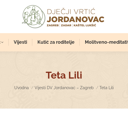
c
Vijesti
Kutić za roditelje
Molitveno-meditati
Teta Lili
You are here:
Uvodna
Vijesti DV Jordanovac – Zagreb
Teta Lili