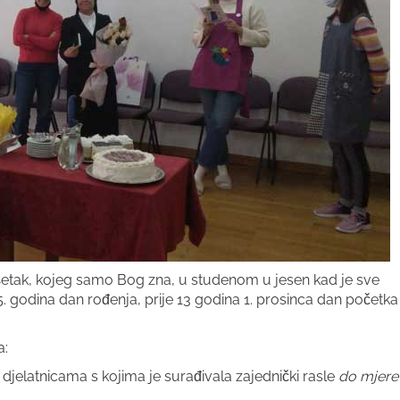
ršetak, kojeg samo Bog zna, u studenom u jesen kad je sve
5. godina dan rođenja, prije 13 godina 1. prosinca dan početka
a:
s djelatnicama s kojima je surađivala zajednički rasle
do mjere