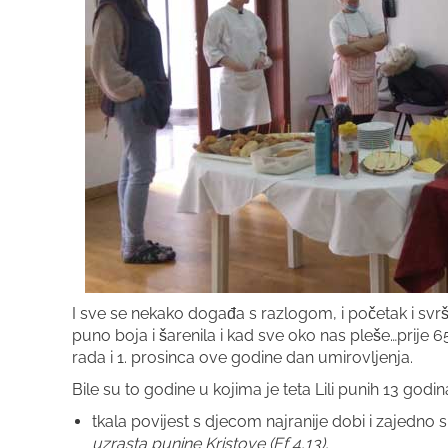
I sve se nekako događa s razlogom, i početak i sv
puno boja i šarenila i kad sve oko nas pleše…prije 6
rada i 1. prosinca ove godine dan umirovljenja.
Bile su to godine u kojima je teta Lili punih 13 godin
tkala povijest s djecom najranije dobi i zajedno 
uzrasta punine Kristove (Ef 4,13),