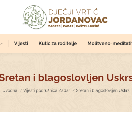
c
Vijesti
Kutić za roditelje
Molitveno-meditati
Sretan i blagoslovljen Uskr
You are here:
Uvodna
Vijesti podružnica Zadar
Sretan i blagoslovljen Uskrs