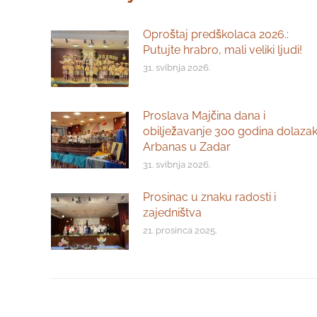
Oproštaj predškolaca 2026.:
Putujte hrabro, mali veliki ljudi!
31. svibnja 2026.
Proslava Majčina dana i
obilježavanje 300 godina dolaza
Arbanas u Zadar
31. svibnja 2026.
Prosinac u znaku radosti i
zajedništva
21. prosinca 2025.