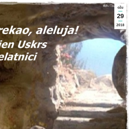
ožu
29
2018