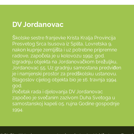
DV Jordanovac
Školske sestre franjevke Krista Kralja Provincija
Presvetog Srca Isusova iz Splita, Lovretska 9,
nakon kupnje zemljišta i uz potrebne pripremne
radove, započela je u kolovozu 1992. god.
izgradnju objekta na Jordanovačkom brežuljku,
Jordanovac 55. Uz gradnju samostana predviđen
je i namjenski prostor za predškolsku ustanovu.
Blagoslov cijelog objekta bio je 16. travnja 1994.
god.
Početak rada i djelovanja DV Jordanovac
započeo je svečanim zazivom Duha Svetoga u
samostanskoj kapeli 05. rujna Godine gospodnje
1994.