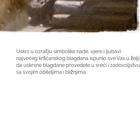
Uskrs u ozračju simbolike nade, vjere i ljubavi
najvećeg kršćanskog blagdana ispunio sve Vas u želji
da uskrsne blagdane provedete u sreći i zadovoljstvu
sa svojim obiteljima i bližnjima.