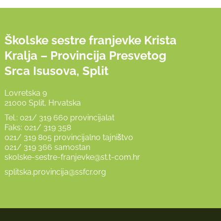
Školske sestre franjevke Krista
Kralja – Provincija Presvetog
Srca Isusova, Split
Lovretska 9
21000 Split, Hrvatska
Tel.: 021/ 319 660 provincijalat
Faks: 021/ 319 358
021/ 319 805 provincijalno tajništvo
021/ 319 366 samostan
skolske-sestre-franjevke@st.t-com.hr
splitska.provincija@ssfcr.org