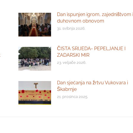
Dan ispunjen igrom, zajedništvom 
duhovnom obnovom
31. svibnja 2026.
ČISTA SRIJEDA- PEPELJANJE I
k
ZADARSKI MIR
23. veljače 2026.
Dan sjećanja na žrtvu Vukovara i
Škabrnje
21. prosinca 2025.