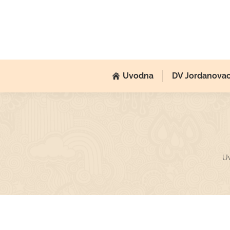
Uvodna
DV Jordanova
Yo
U