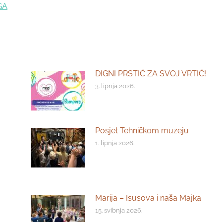
GA
DIGNI PRSTIĆ ZA SVOJ VRTIĆ!
3. lipnja 2026.
Posjet Tehničkom muzeju
1. lipnja 2026.
Marija – Isusova i naša Majka
15. svibnja 2026.