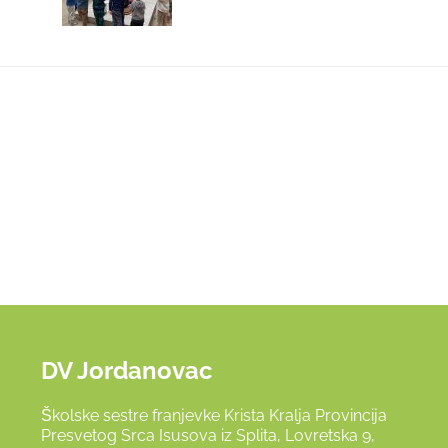
DV Jordanovac
Školske sestre franjevke Krista Kralja Provincija
Presvetog Srca Isusova iz Splita, Lovretska 9,