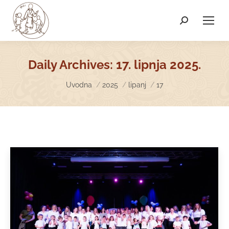
Search:
Daily Archives:
17. lipnja 2025.
You are here:
Uvodna
2025
lipanj
17