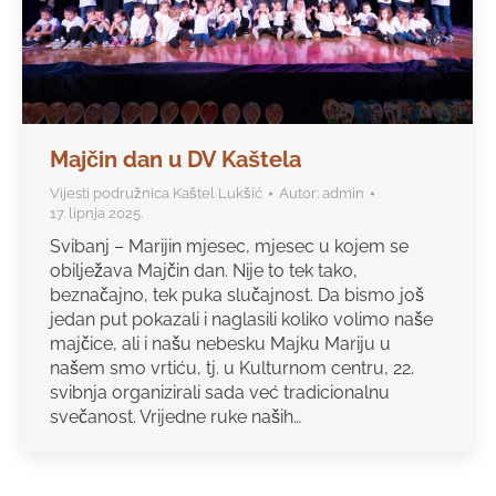
Majčin dan u DV Kaštela
Vijesti podružnica Kaštel Lukšić
Autor:
admin
17. lipnja 2025.
Svibanj – Marijin mjesec, mjesec u kojem se
obilježava Majčin dan. Nije to tek tako,
beznačajno, tek puka slučajnost. Da bismo još
jedan put pokazali i naglasili koliko volimo naše
majčice, ali i našu nebesku Majku Mariju u
našem smo vrtiću, tj. u Kulturnom centru, 22.
svibnja organizirali sada već tradicionalnu
svečanost. Vrijedne ruke naših…