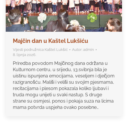
Majčin dan u Kaštel Lukšiću
Vijesti podružnica Kaštel Lukšić
Autor:
admin
8. lipnja 2026.
Priredba povodom Majčinog dana održana u
Kulturnom centru, u srijedu, 13.svibnja bila je
uistinu ispunjena emocijama, veseljem i dječjom
razigranošću. Mališi i veliši su svojim pjesmama,
recitacijama i plesom pokazala koliko ljubavi i
truda mogu unijeti u svaki nastup. S druge
strane su osmjesi, ponos i pokaja suza na licima
mama potvrda uspjeha ovako posebne…