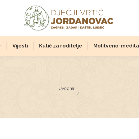
Vijesti
Kutić za roditelje
Molitveno-meditat
You are here:
Uvodna