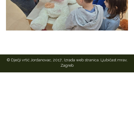
© Dječji vrtić Jordanovac, 2017., Izrada web stranica:
Ljubičast mrav,
Zagreb