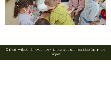
© Dječji vrtić Jordanovac, 2017., Izrada web stranica:
Ljubičast mrav,
Zagreb