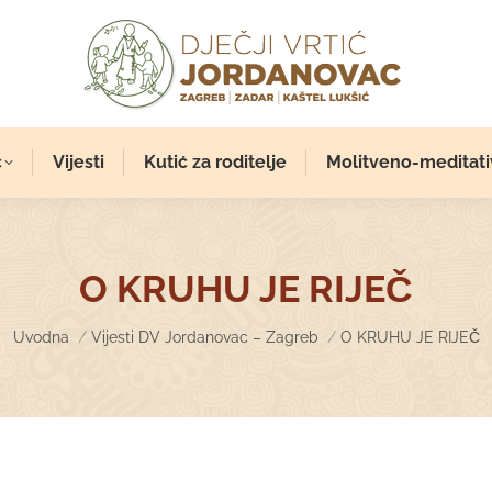
c
Vijesti
Kutić za roditelje
Molitveno-meditati
O KRUHU JE RIJEČ
You are here:
Uvodna
Vijesti DV Jordanovac – Zagreb
O KRUHU JE RIJEČ