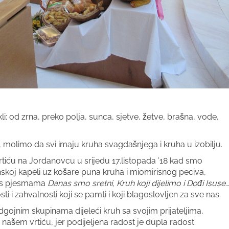
i: od zrna, preko polja, sunca, sjetve, žetve, brašna, vode,
molimo da svi imaju kruha svagdašnjega i kruha u izobilju.
rtiću na Jordanovcu u srijedu 17.listopada ’18 kad smo
skoj kapeli uz košare puna kruha i miomirisnog peciva,
a, s pjesmama
Danas smo
sretni, Kruh koji dijelimo i Dođi Isuse
…
ti i zahvalnosti koji se pamti i koji blagoslovljen za sve nas.
dgojnim skupinama dijeleći kruh sa svojim prijateljima,
 našem vrtiću, jer podijeljena radost je dupla radost.