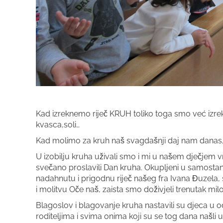
Kad izreknemo riječ KRUH toliko toga smo već izrekl
kvasca,soli…
Kad molimo za kruh naš svagdašnji daj nam danas, 
U izobilju kruha uživali smo i mi u našem dječjem v
svečano proslavili Dan kruha. Okupljeni u samostan
nadahnutu i prigodnu riječ našeg fra Ivana Đuzel
i molitvu Oče naš, zaista smo doživjeli trenutak milos
Blagoslov i blagovanje kruha nastavili su djeca u o
roditeljima i svima onima koji su se tog dana našli u