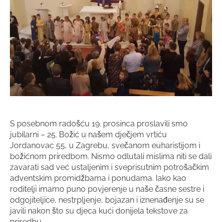
S posebnom radošću 19. prosinca proslavili smo
jubilarni – 25. Božić u našem dječjem vrtiću
Jordanovac 55, u Zagrebu, svečanom euharistijom i
božićnom priredbom. Nismo odlutali mislima niti se dali
zavarati sad već ustaljenim i sveprisutnim potrošačkim
adventskim promidžbama i ponudama. Iako kao
roditelji imamo puno povjerenje u naše časne sestre i
odgojiteljice, nestrpljenje, bojazan i iznenađenje su se
javili nakon što su djeca kući donijela tekstove za
priredbu.