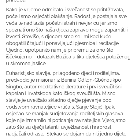
Kako je vrijeme odmicalo i svečanost se približavala,
počeli smo osjećati olakšanje. Radost je postajala sve
veća te nadilazila početni strah i nevjericu jer smo
spoznali ono što naša djeca zapravo mogu zapamtiti i
izvesti. Štoviše, s djecom smo se i mi kod kuće
obogatili čitajući i ponavljajući pjesmice i recitacije.
Ujedno, upotpunilo nam je pripremu za ono što
iščekujemo – dolazak Božića u liku djetešca položenog
u skromne jaslice.
Euharistijsko slavlje, prilagođeno djeci i roditeljima,
predvodio je misionar iz Benina Odilon-Gbènoukpo
Singbo, autor meditativne literature i prvi sveučilišni
kapelan Hrvatskoga katoličkog sveučilišta. Misno
slavlje je uveličalo skladno dječje pjevanje pod
vodstvom ravnateljice vrtića s. Sanje Stojić. Ipak,
osjećao se manjak sudjelovanja roditeljskih glasova
koje nije izmamilo ni poticanje ravnateljice. Vjerojatno
zato što su dječji talenti, uvježbanost i hrabrost
nadjačali odrasle. Stekao se dojam da niti jedno dijete