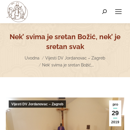
Search:
Nek’ svima je sretan Božić, nek’ je
sretan svak
You are here:
Uvodna
Vijesti DV Jordanovac – Zagreb
Nek’ svima je sretan Božić,…
Vijesti DV Jordanovac – Zagreb
pro
29
2019