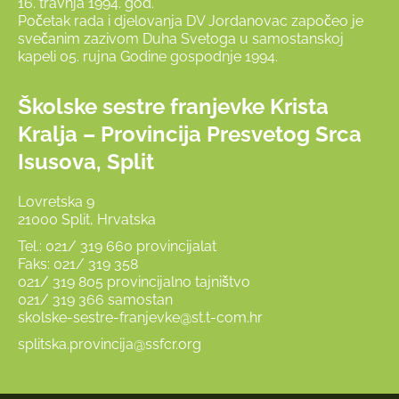
16. travnja 1994. god.
Početak rada i djelovanja DV Jordanovac započeo je
svečanim zazivom Duha Svetoga u samostanskoj
kapeli 05. rujna Godine gospodnje 1994.
Školske sestre franjevke Krista
Kralja – Provincija Presvetog Srca
Isusova, Split
Lovretska 9
21000 Split, Hrvatska
Tel.: 021/ 319 660 provincijalat
Faks: 021/ 319 358
021/ 319 805 provincijalno tajništvo
021/ 319 366 samostan
skolske-sestre-franjevke@st.t-com.hr
splitska.provincija@ssfcr.org