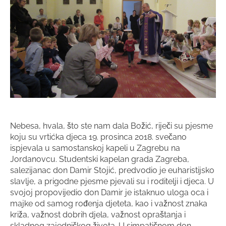
Nebesa, hvala, što ste nam dala Božić, riječi su pjesme
koju su vrtićka djeca 19. prosinca 2018. svečano
ispjevala u samostanskoj kapeli u Zagrebu na
Jordanovcu. Studentski kapelan grada Zagreba,
salezijanac don Damir Stojić, predvodio je euharistijsko
slavlje, a prigodne pjesme pjevali su i roditelji i djeca. U
svojoj propovijedio don Damir je istaknuo uloga oca i
majke od samog rođenja djeteta, kao i važnost znaka
križa, važnost dobrih djela, važnost opraštanja i
skladnog zajedničkog života. U simpatičnom don