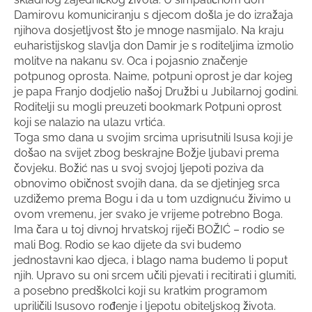
Damirovu komuniciranju s djecom došla je do izražaja
njihova dosjetljvost što je mnoge nasmijalo. Na kraju
euharistijskog slavlja don Damir je s roditeljima izmolio
molitve na nakanu sv. Oca i pojasnio značenje
potpunog oprosta. Naime, potpuni oprost je dar kojeg
je papa Franjo dodjelio našoj Družbi u Jubilarnoj godini.
Roditelji su mogli preuzeti bookmark Potpuni oprost
koji se nalazio na ulazu vrtića.
Toga smo dana u svojim srcima uprisutnili Isusa koji je
došao na svijet zbog beskrajne Božje ljubavi prema
čovjeku. Božić nas u svoj svojoj ljepoti poziva da
obnovimo običnost svojih dana, da se djetinjeg srca
uzdižemo prema Bogu i da u tom uzdignuću živimo u
ovom vremenu, jer svako je vrijeme potrebno Boga.
Ima čara u toj divnoj hrvatskoj riječi BOŽIĆ – rodio se
mali Bog. Rodio se kao dijete da svi budemo
jednostavni kao djeca, i blago nama budemo li poput
njih. Upravo su oni srcem učili pjevati i recitirati i glumiti,
a posebno predškolci koji su kratkim programom
upriličili Isusovo rođenje i ljepotu obiteljskog života.