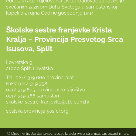
Početak rada i djelovanja DV Jordanovac započeo je
svečanim zazivom Duha Svetoga u samostanskoj
kapeli 05. rujna Godine gospodnje 1994.
Školske sestre franjevke Krista
Kralja – Provincija Presvetog Srca
Isusova, Split
Lovretska 9
21000 Split, Hrvatska
Tel.: 021/ 319 660 provincijalat
Faks: 021/ 319 358
021/ 319 805 provincijalno tajništvo
021/ 319 366 samostan
skolske-sestre-franjevke@st.t-com.hr
splitska.provincija@ssfcr.org
© Dječji vrtić Jordanovac, 2017., Izrada web stranica:
Ljubičast mrav,