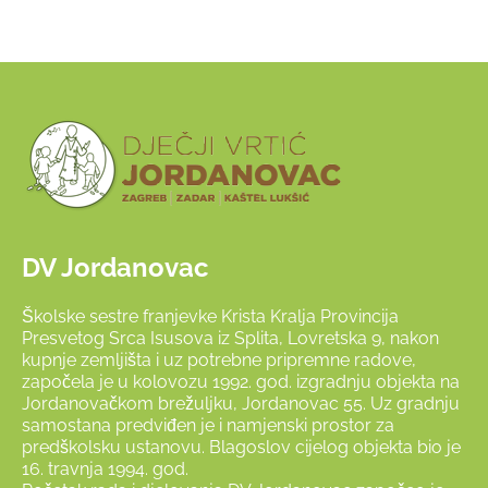
DV Jordanovac
Školske sestre franjevke Krista Kralja Provincija
Presvetog Srca Isusova iz Splita, Lovretska 9, nakon
kupnje zemljišta i uz potrebne pripremne radove,
započela je u kolovozu 1992. god. izgradnju objekta na
Jordanovačkom brežuljku, Jordanovac 55. Uz gradnju
samostana predviđen je i namjenski prostor za
predškolsku ustanovu. Blagoslov cijelog objekta bio je
16. travnja 1994. god.