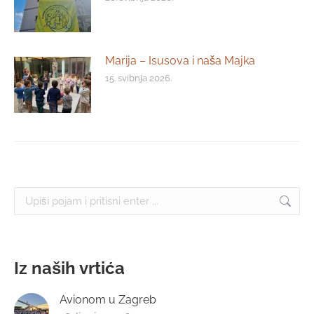
Marija – Isusova i naša Majka
15. svibnja 2026.
Search:
Iz naših vrtića
Avionom u Zagreb