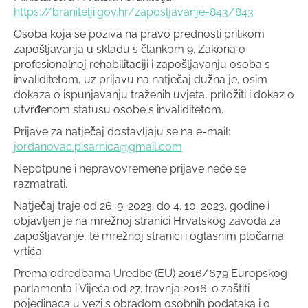
https://branitelji.gov.hr/zaposljavanje-843/843
Osoba koja se poziva na pravo prednosti prilikom
zapošljavanja u skladu s člankom 9. Zakona o
profesionalnoj rehabilitaciji i zapošljavanju osoba s
invaliditetom, uz prijavu na natječaj dužna je, osim
dokaza o ispunjavanju traženih uvjeta, priložiti i dokaz o
utvrđenom statusu osobe s invaliditetom.
Prijave za natječaj dostavljaju se na e-mail:
jordanovac.pisarnica@gmail.com
Nepotpune i nepravovremene prijave neće se
razmatrati.
Natječaj traje od 26. 9. 2023. do 4. 10. 2023. godine i
objavljen je na mrežnoj stranici Hrvatskog zavoda za
zapošljavanje, te mrežnoj stranici i oglasnim pločama
vrtića.
Prema odredbama Uredbe (EU) 2016/679 Europskog
parlamenta i Vijeća od 27. travnja 2016. o zaštiti
pojedinaca u vezi s obradom osobnih podataka i o