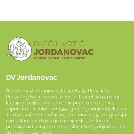
DV Jordanovac
Školske sestre franjevke Krista Kralja Provincija
Presvetog Srca Isusova iz Splita, Lovretska 9, nakon
kupnje zemljišta i uz potrebne pripremne radove,
započela je u kolovozu 1992. god. izgradnju objekta na
Jordanovačkom brežuljku, Jordanovac 55. Uz gradnju
samostana predviđen je i namjenski prostor za
predškolsku ustanovu. Blagoslov cijelog objekta bio je
16. travnja 1994. god.