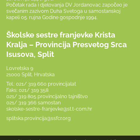
Početak rada i djelovanja DV Jordanovac započeo je
svečanim zazivom Duha Svetoga u samostanskoj
kapeli 05. rujna Godine gospodnje 1994.
Školske sestre franjevke Krista
Kralja – Provincija Presvetog Srca
Isusova, Split
Lovretska 9
21000 Split, Hrvatska
Tel.: 021/ 319 660 provincijalat
Faks: 021/ 319 358
021/ 319 805 provincijalno tajništvo
021/ 319 366 samostan
skolske-sestre-franjevke@st.t-com.hr
splitska.provincija@ssfcr.org