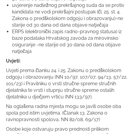
uvjerenje nadležnog prekršajnog suda da se protiv
kandidata ne vodi prekršajni postupak (čl. 25. st. 4.
Zakona o predškolskom odgoju i obrazovanju)-ne
starije od 30 dana od dana objave natječaja
ERPS (elektronički zapis radno-pravnog statusa) iz
baze podataka Hrvatskog zavoda za mirovinsko
osiguranje -ne starije od 30 dana od dana objave
natječaja
Uvjeti:
Uvjeti prema članku 24. i 25. Zakonu o predškolskom
odgoju i obrazovanju (NN 10/97, 107/07, 94/13, 57/22,
101/23) i Pravilniku o vrsti stručne spreme stručnih
djelatnika te vrsti i stupnju stručne spreme ostalih
djelatnika u dječjem vrtiću (NN 133/97).
Na oglašena radna mjesta mogu se javiti osobe oba
spola pod istim uvjetima. (Članak 13. Zakona o
ravnopravnosti spolova, NN 82/08, 69/17)
Osobe koje ostvaruju pravo prednosti prilikom