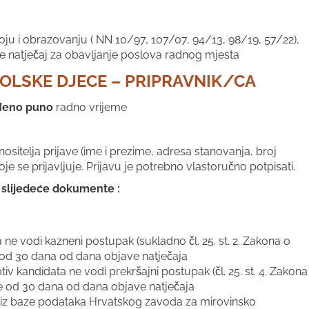
u i obrazovanju ( NN 10/97, 107/07, 94/13, 98/19, 57/22),
je natječaj za obavljanje poslova radnog mjesta
OLSKE DJECE – PRIPRAVNIK/CA
đeno puno
radno vrijeme
itelja prijave (ime i prezime, adresa stanovanja, broj
je se prijavljuje. Prijavu je potrebno vlastoručno potpisati.
ti slijedeće dokumente :
ne vodi kazneni postupak (sukladno čl. 25. st. 2. Zakona o
 od 30 dana od dana objave natječaja
v kandidata ne vodi prekršajni postupak (čl. 25. st. 4. Zakona
e od 30 dana od dana objave natječaja
) iz baze podataka Hrvatskog zavoda za mirovinsko