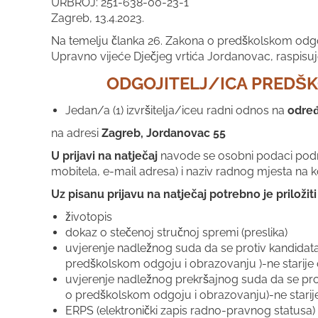
URBROJ: 251-638-00-23-1
Zagreb, 13.4.2023.
Na temelju članka 26. Zakona o predškolskom odgoj
Upravno vijeće Dječjeg vrtića Jordanovac, raspisu
ODGOJITELJ/ICA PREDŠK
Jedan/a (1) izvršitelja/iceu radni odnos na
odre
na adresi
Zagreb, Jordanovac 55
U prijavi na natječaj
navode se osobni podaci podnos
mobitela, e-mail adresa) i naziv radnog mjesta na ko
Uz pisanu prijavu na natječaj potrebno je priloži
životopis
dokaz o stečenoj stručnoj spremi (preslika)
uvjerenje nadležnog suda da se protiv kandidata 
predškolskom odgoju i obrazovanju )-ne starije
uvjerenje nadležnog prekršajnog suda da se proti
o predškolskom odgoju i obrazovanju)-ne starij
ERPS (elektronički zapis radno-pravnog statusa