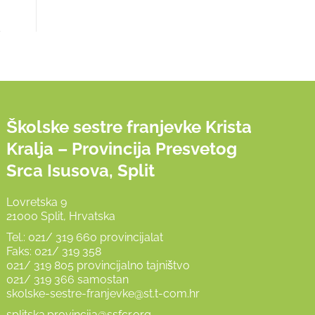
Školske sestre franjevke Krista
Kralja – Provincija Presvetog
Srca Isusova, Split
Lovretska 9
21000 Split, Hrvatska
Tel.: 021/ 319 660 provincijalat
Faks: 021/ 319 358
021/ 319 805 provincijalno tajništvo
021/ 319 366 samostan
skolske-sestre-franjevke@st.t-com.hr
splitska.provincija@ssfcr.org