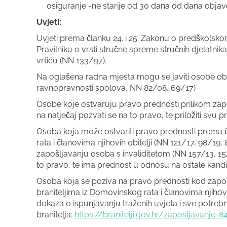
osiguranje -ne starije od 30 dana od dana objav
Uvjeti:
Uvjeti prema članku 24. i 25. Zakonu o predškolsko
Pravilniku o vrsti stručne spreme stručnih djelatnika
vrtiću (NN 133/97).
Na oglašena radna mjesta mogu se javiti osobe oba
ravnopravnosti spolova, NN 82/08, 69/17)
Osobe koje ostvaruju pravo prednosti prilikom za
na natječaj pozvati se na to pravo, te priložiti 
Osoba koja može ostvariti pravo prednosti prema č
rata i članovima njihovih obitelji (NN 121/17, 98/19, 8
zapošljavanju osoba s invaliditetom (NN 157/13, 152
to pravo, te ima prednost u odnosu na ostale kand
Osoba koja se poziva na pravo prednosti kod zapoš
braniteljima iz Domovinskog rata i članovima njihovih 
dokaza o ispunjavanju traženih uvjeta i sve potreb
branitelja:
https://branitelji.gov.hr/zaposljavanje-