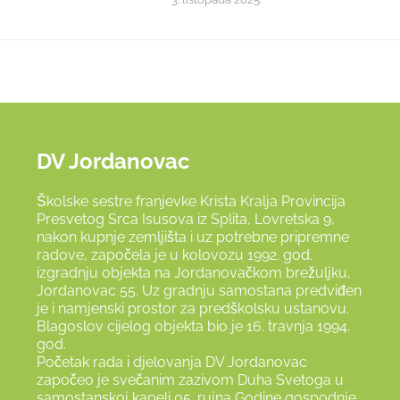
DV Jordanovac
Školske sestre franjevke Krista Kralja Provincija
Presvetog Srca Isusova iz Splita, Lovretska 9,
nakon kupnje zemljišta i uz potrebne pripremne
radove, započela je u kolovozu 1992. god.
izgradnju objekta na Jordanovačkom brežuljku,
Jordanovac 55. Uz gradnju samostana predviđen
je i namjenski prostor za predškolsku ustanovu.
Blagoslov cijelog objekta bio je 16. travnja 1994.
god.
Početak rada i djelovanja DV Jordanovac
započeo je svečanim zazivom Duha Svetoga u
samostanskoj kapeli 05. rujna Godine gospodnje