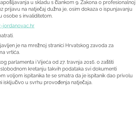
zapošljavanja u skladu s člankom 9. Zakona o profesionalnoj
, uz prijavu na natječaj dužna je, osim dokaza o ispunjavanju
su osobe s invaliditetom.
-jordanovac.hr
trati.
objavljen je na mrežnoj stranici Hrvatskog zavoda za
a vrtića.
arlamenta i Vijeća od 27. travnja 2016. o zaštiti
 slobodnom kretanju takvih podataka svi dokumenti
 voljom ispitanika te se smatra da je ispitanik dao privolu
i isključivo u svrhu provođenja natječaja.