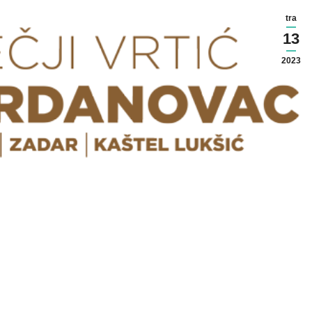
tra
13
2023