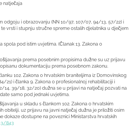
e natječaja
m odgoju i obrazovanju (NN 10/97, 107/07, 94/13, 57/22) i
 te vrsti i stupnju stručne spreme ostalih djelatnika u dječjem
 spola pod istim uvjetima. (Članak 13. Zakona o
pošljavanja prema posebnim propisima dužne su uz prijavu
svu propisanu dokumentaciju prema posebnom zakonu.
lanku 102. Zakona o hrvatskim braniteljima iz Domovinskog
4/21) i članka 9. Zakona o profesionalnoj rehabilitaciji i
/14, 39/18, 32/20) dužna se u prijavi na natječaj pozvati na
idate samo pod jednaki uvjetima.
ljavanja u skladu s člankom 102. Zakona o hrvatskim
obitelji, uz prijavu na javni natječaj dužna je priložiti osim
ne dokaze dostupne na poveznici Ministarstva hrvatskih
843/843