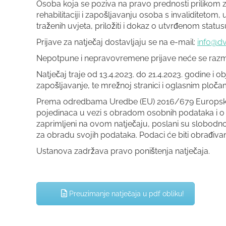
Osoba koja se poziva na pravo prednosti prilikom 
rehabilitaciji i zapošljavanju osoba s invaliditetom
traženih uvjeta, priložiti i dokaz o utvrđenom statu
Prijave za natječaj dostavljaju se na e-mail:
info@dv
Nepotpune i nepravovremene prijave neće se razma
Natječaj traje od 13.4.2023. do 21.4.2023. godine i 
zapošljavanje, te mrežnoj stranici i oglasnim pločam
Prema odredbama Uredbe (EU) 2016/679 Europskog p
pojedinaca u vezi s obradom osobnih podataka i o
zaprimljeni na ovom natječaju, poslani su slobodnom
za obradu svojih podataka. Podaci će biti obrađivan
Ustanova zadržava pravo poništenja natječaja.
Preuzimanje natječaja u pdf obliku!