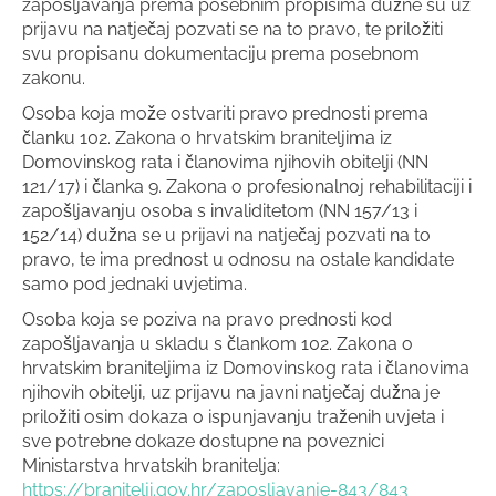
zapošljavanja prema posebnim propisima dužne su uz
prijavu na natječaj pozvati se na to pravo, te priložiti
svu propisanu dokumentaciju prema posebnom
zakonu.
Osoba koja može ostvariti pravo prednosti prema
članku 102. Zakona o hrvatskim braniteljima iz
Domovinskog rata i članovima njihovih obitelji (NN
121/17) i članka 9. Zakona o profesionalnoj rehabilitaciji i
zapošljavanju osoba s invaliditetom (NN 157/13 i
152/14) dužna se u prijavi na natječaj pozvati na to
pravo, te ima prednost u odnosu na ostale kandidate
samo pod jednaki uvjetima.
Osoba koja se poziva na pravo prednosti kod
zapošljavanja u skladu s člankom 102. Zakona o
hrvatskim braniteljima iz Domovinskog rata i članovima
njihovih obitelji, uz prijavu na javni natječaj dužna je
priložiti osim dokaza o ispunjavanju traženih uvjeta i
sve potrebne dokaze dostupne na poveznici
Ministarstva hrvatskih branitelja:
https://branitelji.gov.hr/zaposljavanje-843/843