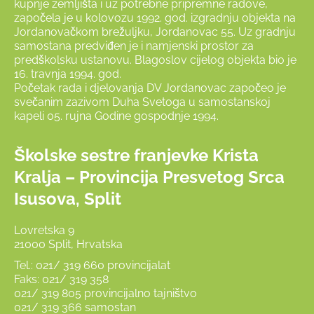
kupnje zemljišta i uz potrebne pripremne radove,
započela je u kolovozu 1992. god. izgradnju objekta na
Jordanovačkom brežuljku, Jordanovac 55. Uz gradnju
samostana predviđen je i namjenski prostor za
predškolsku ustanovu. Blagoslov cijelog objekta bio je
16. travnja 1994. god.
Početak rada i djelovanja DV Jordanovac započeo je
svečanim zazivom Duha Svetoga u samostanskoj
kapeli 05. rujna Godine gospodnje 1994.
Školske sestre franjevke Krista
Kralja – Provincija Presvetog Srca
Isusova, Split
Lovretska 9
21000 Split, Hrvatska
Tel.: 021/ 319 660 provincijalat
Faks: 021/ 319 358
021/ 319 805 provincijalno tajništvo
021/ 319 366 samostan