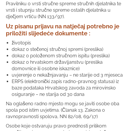
Pravilniku o vrsti stručne spreme stručnih djelatnika te
vrsti i stupnju stručne spreme ostalih djelatnika u
dječjem vrtiću (NN 133/97).
Uz pisanu prijavu na natječaj potrebno je
priložiti slijedeće dokumente :
životopis
dokaz o stečenoj stručnoj spremi (preslika)
dokaz o položenom stručnom ispitu (preslika)
dokaz o hrvatskom državljanstvu (preslika
domovnice ili osobne iskaznice)
uvjerenje o nekažnjavanju – ne starije od 3 mjeseca
ERPS (elektronički zapis radno-pravnog statusa) iz
baze podataka Hrvatskog zavoda za mirovinsko
osiguranje – ne starija od 30 dana
Na oglašeno radno mjesto mogu se javiti osobe oba
spola pod istim uvjetima. (Članak 13. Zakona o
ravnopravnosti spolova, NN 82/08, 69/17)
Osobe koje ostvaruju pravo prednosti prilikom