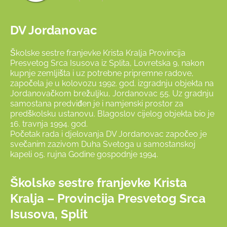
DV Jordanovac
Školske sestre franjevke Krista Kralja Provincija
Presvetog Srca Isusova iz Splita, Lovretska 9, nakon
kupnje zemljišta i uz potrebne pripremne radove,
započela je u kolovozu 1992. god. izgradnju objekta na
Jordanovačkom brežuljku, Jordanovac 55. Uz gradnju
samostana predviđen je i namjenski prostor za
predškolsku ustanovu. Blagoslov cijelog objekta bio je
16. travnja 1994. god.
Početak rada i djelovanja DV Jordanovac započeo je
svečanim zazivom Duha Svetoga u samostanskoj
kapeli 05. rujna Godine gospodnje 1994.
Školske sestre franjevke Krista
Kralja – Provincija Presvetog Srca
Isusova, Split