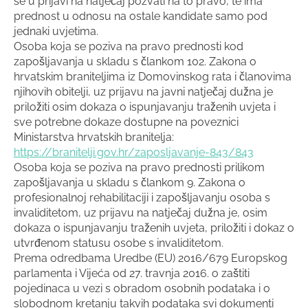
se u prijavi na natječaj pozvati na to pravo, te ima
prednost u odnosu na ostale kandidate samo pod
jednaki uvjetima.
Osoba koja se poziva na pravo prednosti kod
zapošljavanja u skladu s člankom 102. Zakona o
hrvatskim braniteljima iz Domovinskog rata i članovima
njihovih obitelji, uz prijavu na javni natječaj dužna je
priložiti osim dokaza o ispunjavanju traženih uvjeta i
sve potrebne dokaze dostupne na poveznici
Ministarstva hrvatskih branitelja:
https://branitelji.gov.hr/zaposljavanje-843/843
Osoba koja se poziva na pravo prednosti prilikom
zapošljavanja u skladu s člankom 9. Zakona o
profesionalnoj rehabilitaciji i zapošljavanju osoba s
invaliditetom, uz prijavu na natječaj dužna je, osim
dokaza o ispunjavanju traženih uvjeta, priložiti i dokaz o
utvrđenom statusu osobe s invaliditetom.
Prema odredbama Uredbe (EU) 2016/679 Europskog
parlamenta i Vijeća od 27. travnja 2016. o zaštiti
pojedinaca u vezi s obradom osobnih podataka i o
slobodnom kretanju takvih podataka svi dokumenti