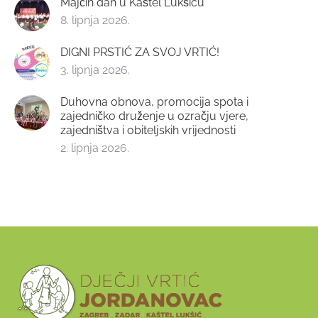
Majčin dan u Kaštel Lukšiću
8. lipnja 2026.
DIGNI PRSTIĆ ZA SVOJ VRTIĆ!
3. lipnja 2026.
Duhovna obnova, promocija spota i
zajedničko druženje u ozračju vjere,
zajedništva i obiteljskih vrijednosti
2. lipnja 2026.