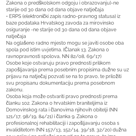
Zakona o predškolskom odgoju i obrazovanju)-ne
starije od 30 dana od dana objave natječaja
• ERPS (elektronički zapis radno-pravnog statusa) iz
baze podataka Hrvatskog zavoda za mirovinsko
osiguranje -ne starije od 30 dana od dana objave
natječaja
Na oglašeno radno mjesto mogu se javiti osobe oba
spola pod istim uvjetima. (Članak 13. Zakona o
ravnopravnosti spolova, NN 82/08, 69/17)
Osobe koje ostvaruju pravo prednosti prilikom
zapošljavanja prema posebnim propisima dužne su uz
prijavu na natječaj pozvati se na to pravo, te priložiti
svu propisanu dokumentaciju prema posebnom
zakonu.
Osoba koja može ostvariti pravo prednosti prema
članku 102. Zakona o hrvatskim braniteljima iz
Domovinskog rata i članovima njihovih obitelji (NN
121/17, 98/19, 84/21) i članka 9. Zakona o
profesionalnoj rehabilitaciji i zapošljavanju osoba s
invaliditetom (NN 157/13, 152/14, 39/18, 32/20) dužna