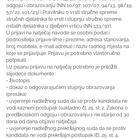
odgoju i obrazovanju (NN 10/97, 107/07, 94/13, 98/19,
57/22, 101/23) i Pravilniku o vrsti stručne spreme
stručnih djelatnika te vrsti i stupnju stručne spreme
ostalih djelatnika u dječjem vrtiću (NN 133/97).
U prijavi na natječaj navode se osobni podaci
podnositelja prijave (ime i prezime, adresa stanovanja,
broj mobitela, e-mail adresa) i naziv radnog mjesta na
koje se prijavljuje. Prijavu je potrebno vlastoručno
potpisati.
Uz pisanu prijavu na natječaj potrebno je priložiti
slijedeće dokumente :
• životopis
• dokaz o odgovarajućem stupnju obrazovanja
(preslika)
• uvjerenje nadležnog suda da se protiv kandidata ne
vodi kazneni postupak (sukladno čl. 25. st. 2. Zakona o
predškolskom odgoju i obrazovanju )-ne starije od 30
dana od dana objave natječaja
• uvjerenje nadležnog prekršajnog suda da se protiv
kandidata ne vodi prekršajni postupak (čl. 25. st. 4.