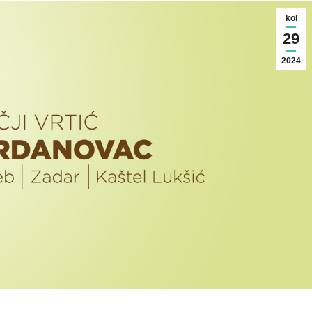
kol
29
2024