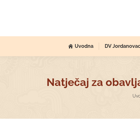
Uvodna
DV Jordanova
Natječaj za obavlj
You
Uv