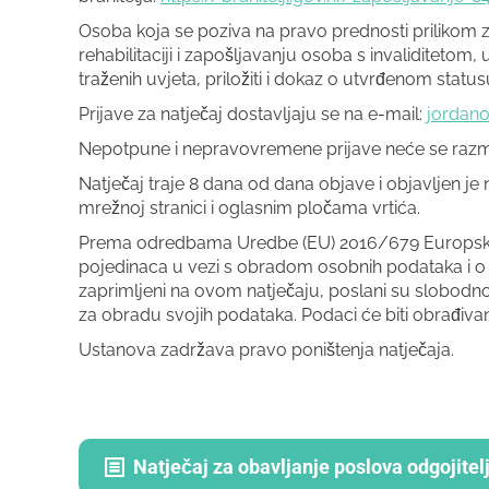
Osoba koja se poziva na pravo prednosti prilikom 
rehabilitaciji i zapošljavanju osoba s invaliditetom
traženih uvjeta, priložiti i dokaz o utvrđenom statu
Prijave za natječaj dostavljaju se na e-mail:
jordan
Nepotpune i nepravovremene prijave neće se razma
Natječaj traje 8 dana od dana objave i objavljen je
mrežnoj stranici i oglasnim pločama vrtića.
Prema odredbama Uredbe (EU) 2016/679 Europskog p
pojedinaca u vezi s obradom osobnih podataka i o
zaprimljeni na ovom natječaju, poslani su slobodnom
za obradu svojih podataka. Podaci će biti obrađivan
Ustanova zadržava pravo poništenja natječaja.
Natječaj za obavljanje poslova odgojite