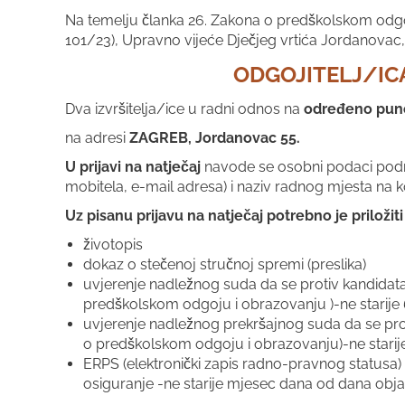
Na temelju članka 26. Zakona o predškolskom odgo
101/23), Upravno vijeće Dječjeg vrtića Jordanovac,
ODGOJITELJ/IC
Dva izvršitelja/ice u radni odnos na
određeno
pun
na adresi
ZAGREB, Jordanovac 55.
U prijavi na natječaj
navode se osobni podaci podnos
mobitela, e-mail adresa) i naziv radnog mjesta na ko
Uz pisanu prijavu na natječaj potrebno je priloži
životopis
dokaz o stečenoj stručnoj spremi (preslika)
uvjerenje nadležnog suda da se protiv kandidata 
predškolskom odgoju i obrazovanju )-ne starije
uvjerenje nadležnog prekršajnog suda da se proti
o predškolskom odgoju i obrazovanju)-ne starij
ERPS (elektronički zapis radno-pravnog statusa
osiguranje -ne starije mjesec dana od dana obja