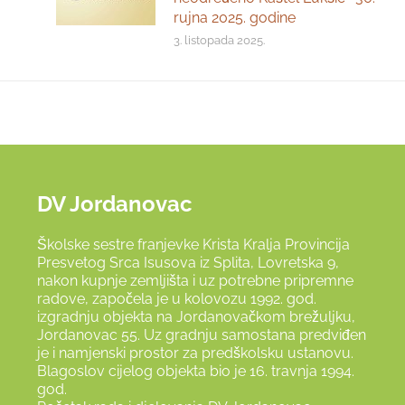
rujna 2025. godine
3. listopada 2025.
DV Jordanovac
Školske sestre franjevke Krista Kralja Provincija
Presvetog Srca Isusova iz Splita, Lovretska 9,
nakon kupnje zemljišta i uz potrebne pripremne
radove, započela je u kolovozu 1992. god.
izgradnju objekta na Jordanovačkom brežuljku,
Jordanovac 55. Uz gradnju samostana predviđen
je i namjenski prostor za predškolsku ustanovu.
Blagoslov cijelog objekta bio je 16. travnja 1994.
god.