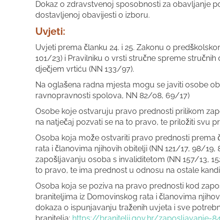
Dokaz o zdravstvenoj sposobnosti za obavljanje p
dostavljenoj obavijesti o izboru.
Uvjeti:
Uvjeti prema članku 24. i 25. Zakonu o predškolsk
101/23) i Pravilniku o vrsti stručne spreme stručnih 
dječjem vrtiću (NN 133/97).
Na oglašena radna mjesta mogu se javiti osobe oba
ravnopravnosti spolova, NN 82/08, 69/17)
Osobe koje ostvaruju pravo prednosti prilikom za
na natječaj pozvati se na to pravo, te priložiti 
Osoba koja može ostvariti pravo prednosti prema č
rata i članovima njihovih obitelji (NN 121/17, 98/19, 8
zapošljavanju osoba s invaliditetom (NN 157/13, 152
to pravo, te ima prednost u odnosu na ostale kand
Osoba koja se poziva na pravo prednosti kod zapoš
braniteljima iz Domovinskog rata i članovima njihovih 
dokaza o ispunjavanju traženih uvjeta i sve potreb
branitelja:
https://branitelji.gov.hr/zaposljavanje-