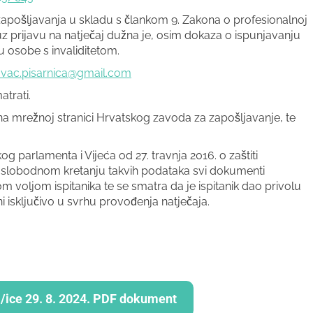
zapošljavanja u skladu s člankom 9. Zakona o profesionalnoj
, uz prijavu na natječaj dužna je, osim dokaza o ispunjavanju
su osobe s invaliditetom.
ovac.pisarnica@gmail.com
trati.
 na mrežnoj stranici Hrvatskog zavoda za zapošljavanje, te
arlamenta i Vijeća od 27. travnja 2016. o zaštiti
 slobodnom kretanju takvih podataka svi dokumenti
 voljom ispitanika te se smatra da je ispitanik dao privolu
i isključivo u svrhu provođenja natječaja.
lj/ice 29. 8. 2024. PDF dokument