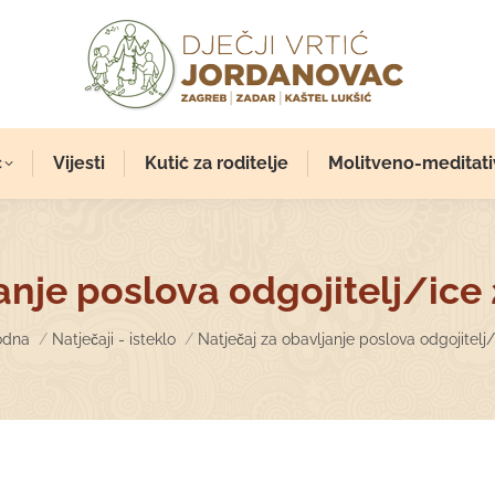
c
Vijesti
Kutić za roditelje
Molitveno-meditati
anje poslova odgojitelj/ice 
 are here:
odna
Natječaji - isteklo
Natječaj za obavljanje poslova odgojitelj/