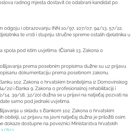
oslova radnog mjesta dostavit će odabrani kandidat po
om odgoju i obrazovanju (NN 10/97, 107/07, 94/13, 57/22,
djelatnika te vrsti i stupnju stručne spreme ostalih djelatnika u
 spola pod istim uvjetima. (Članak 13. Zakona o
pošljavanja prema posebnim propisima dužne su uz prijavu
svu propisanu dokumentaciju prema posebnom zakonu.
lanku 102. Zakona o hrvatskim braniteljima iz Domovinskog
4/21) i članka 9. Zakona o profesionalnoj rehabilitaciji i
/14, 39/18, 32/20) dužna se u prijavi na natječaj pozvati na
idate samo pod jednaki uvjetima.
ljavanja u skladu s člankom 102. Zakona o hrvatskim
obitelji, uz prijavu na javni natječaj dužna je priložiti osim
ne dokaze dostupne na poveznici Ministarstva hrvatskih
843/843