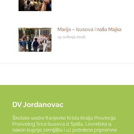
Marija – Isusova i naša Majka
15. svibnja 2026.
DV Jordanovac
Školske sestre franjevke Krista Kralja Provincija
Presvetog Srca Isusova iz Splita, Lovretska 9,
nakon kupnje zemljišta i uz potrebne pripremne