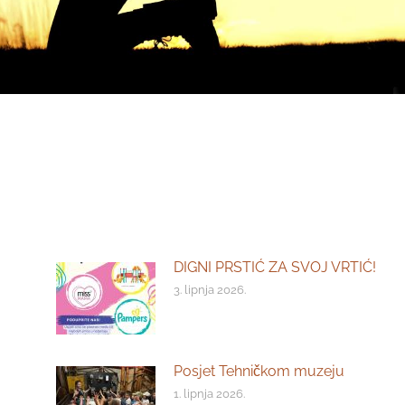
DIGNI PRSTIĆ ZA SVOJ VRTIĆ!
3. lipnja 2026.
Posjet Tehničkom muzeju
1. lipnja 2026.