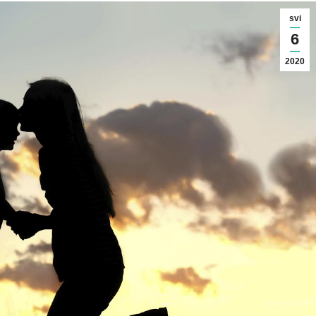
svi
6
2020