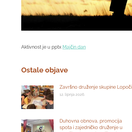
Aktivnost je u pptx
Majčin dan
Ostale objave
Završno druženje skupine Lopoči
12. lipnja 2026.
Duhovna obnova, promocija
spota i zajedničko druženje u