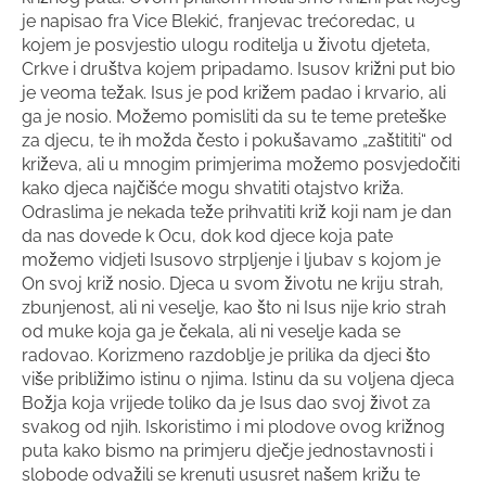
je napisao fra Vice Blekić, franjevac trećoredac, u
kojem je posvjestio ulogu roditelja u životu djeteta,
Crkve i društva kojem pripadamo. Isusov križni put bio
je veoma težak. Isus je pod križem padao i krvario, ali
ga je nosio. Možemo pomisliti da su te teme preteške
za djecu, te ih možda često i pokušavamo „zaštititi“ od
križeva, ali u mnogim primjerima možemo posvjedočiti
kako djeca najčišće mogu shvatiti otajstvo križa.
Odraslima je nekada teže prihvatiti križ koji nam je dan
da nas dovede k Ocu, dok kod djece koja pate
možemo vidjeti Isusovo strpljenje i ljubav s kojom je
On svoj križ nosio. Djeca u svom životu ne kriju strah,
zbunjenost, ali ni veselje, kao što ni Isus nije krio strah
od muke koja ga je čekala, ali ni veselje kada se
radovao. Korizmeno razdoblje je prilika da djeci što
više približimo istinu o njima. Istinu da su voljena djeca
Božja koja vrijede toliko da je Isus dao svoj život za
svakog od njih. Iskoristimo i mi plodove ovog križnog
puta kako bismo na primjeru dječje jednostavnosti i
slobode odvažili se krenuti ususret našem križu te