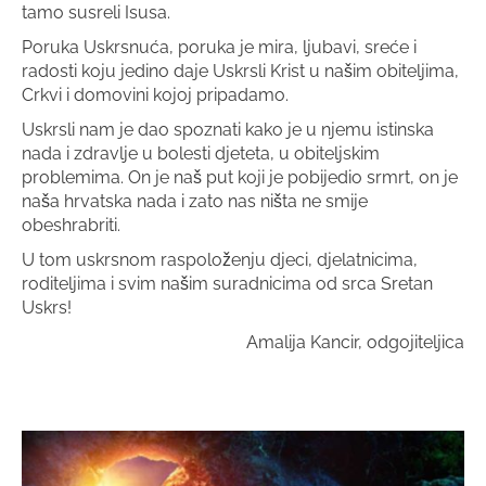
tamo susreli Isusa.
Poruka Uskrsnuća, poruka je mira, ljubavi, sreće i
radosti koju jedino daje Uskrsli Krist u našim obiteljima,
Crkvi i domovini kojoj pripadamo.
Uskrsli nam je dao spoznati kako je u njemu istinska
nada i zdravlje u bolesti djeteta, u obiteljskim
problemima. On je naš put koji je pobijedio srmrt, on je
naša hrvatska nada i zato nas ništa ne smije
obeshrabriti.
U tom uskrsnom raspoloženju djeci, djelatnicima,
roditeljima i svim našim suradnicima od srca Sretan
Uskrs!
Amalija Kancir, odgojiteljica