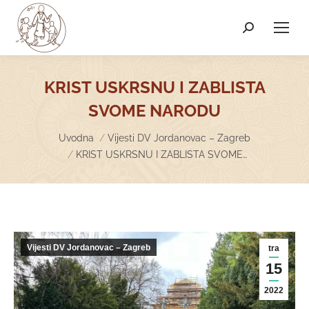
Search:
KRIST USKRSNU I ZABLISTA
SVOME NARODU
You are here:
Uvodna
Vijesti DV Jordanovac – Zagreb
KRIST USKRSNU I ZABLISTA SVOME…
Vijesti DV Jordanovac – Zagreb
tra
15
2022