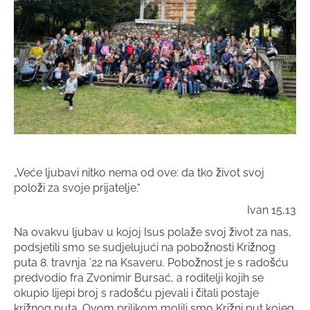
„Veće ljubavi nitko nema od ove: da tko život svoj
položi za svoje prijatelje.“
Ivan 15,13
Na ovakvu ljubav u kojoj Isus polaže svoj život za nas,
podsjetili smo se sudjelujući na pobožnosti Križnog
puta 8. travnja ’22 na Ksaveru. Pobožnost je s radošću
predvodio fra Zvonimir Bursać, a roditelji kojih se
okupio lijepi broj s radošću pjevali i čitali postaje
križnog puta. Ovom prilikom molili smo Križni put kojeg