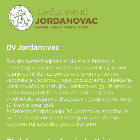
DV Jordanovac
Školske sestre franjevke Krista Kralja Provincija
Presvetog Srca Isusova iz Splita, Lovretska 9, nakon
kupnje zemljišta i uz potrebne pripremne radove,
započela je u kolovozu 1992. god. izgradnju objekta na
Jordanovačkom brežuljku, Jordanovac 55. Uz gradnju
samostana predviđen je i namjenski prostor za
predškolsku ustanovu. Blagoslov cijelog objekta bio je
16. travnja 1994. god.
Početak rada i djelovanja DV Jordanovac započeo je
svečanim zazivom Duha Svetoga u samostanskoj
kapeli 05. rujna Godine gospodnje 1994.