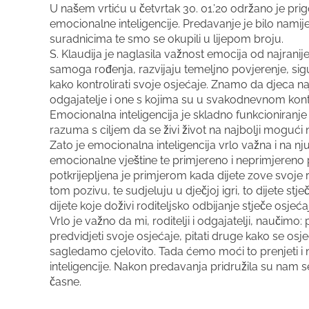
U našem vrtiću u četvrtak 30. 01.’20 održano je pri
emocionalne inteligencije. Predavanje je bilo namij
suradnicima te smo se okupili u lijepom broju.
S. Klaudija je naglasila važnost emocija od najran
samoga rođenja, razvijaju temeljno povjerenje, sig
kako kontrolirati svoje osjećaje. Znamo da djeca n
odgajatelje i one s kojima su u svakodnevnom kont
Emocionalna inteligencija je skladno funkcioniranje
razuma s ciljem da se živi život na najbolji mogući 
Zato je emocionalna inteligencija vrlo važna i na nj
emocionalne vještine te primjereno i neprimjereno 
potkrijepljena je primjerom kada dijete zove svoje
tom pozivu, te sudjeluju u dječjoj igri, to dijete st
dijete koje doživi roditeljsko odbijanje stječe osj
Vrlo je važno da mi, roditelji i odgajatelji, naučim
predvidjeti svoje osjećaje, pitati druge kako se osj
sagledamo cjelovito. Tada ćemo moći to prenjeti i
inteligencije. Nakon predavanja pridružila su nam se
časne.