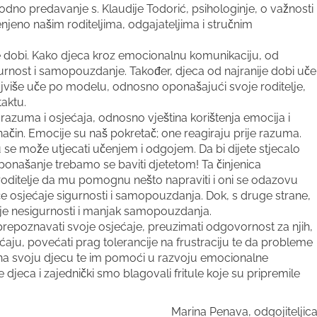
godno predavanje s. Klaudije Todorić, psihologinje, o važnosti
enjeno našim roditeljima, odgajateljima i stručnim
ije dobi. Kako djeca kroz emocionalnu komunikaciju, od
urnost i samopouzdanje. Također, djeca od najranije dobi uče
ajviše uče po modelu, odnosno oponašajući svoje roditelje,
aktu.
 razuma i osjećaja, odnosno vještina korištenja emocija i
način. Emocije su naš pokretač; one reagiraju prije razuma.
u se može utjecati učenjem i odgojem. Da bi dijete stjecalo
ponašanje trebamo se baviti djetetom! Ta činjenica
 roditelje da mu pomognu nešto napraviti i oni se odazovu
ječe osjećaje sigurnosti i samopouzdanja. Dok, s druge strane,
ećaje nesigurnosti i manjak samopouzdanja.
o: prepoznavati svoje osjećaje, preuzimati odgovornost za njih,
ećaju, povećati prag tolerancije na frustraciju te da probleme
 na svoju djecu te im pomoći u razvoju emocionalne
 djeca i zajednički smo blagovali fritule koje su pripremile
Marina Penava, odgojiteljic