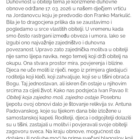
Duhovnost u obitelji tema je korizmene duhovne
obnove održane 17. 03. 2026 u našem dječjem vrtiću
na Jordanovcu koju je predvodio don Franko Markulić.
Bila je to dragocjena prilika da se zaustavimo i
pogledamo u srce vlastitih obitelji. U vremenu kada
smo često rastrgani između obveza i umora, lako se
izgubi ono najvažnije zajedništvo i duhovna
povezanost. Upravo zato zajednička molitva u obitelji
nije samo lijepa navika, nego temelj koji drži obitelj na
okupu. Ona stvara prostor mira, povjerenja i blizine.
Djeca ne uče moliti iz riječi, nego iz primjera gledajući
roditelja koji kleči, koji zahvaljuje, koji se u tišini obraća
Bogu. Taj jednostavan, ali iskren čin ostaje u njihovim
srcima za cijeli život. Kako nas podsjeća Ivan Pavao II:
Obitelj koja zajedno moli, zajedno ostaje
. Posebnu
ljepotu ovoj obnovi dalo je štovanje relikvija sv. Antuna
Padovanskog, koje su tijekom dana bile izložene u
samostanskoj kapeli. Roditelji, djeca i odgojitelji dolazili
su u tišini, zastajali u molitvi i povjeravali svoje obitelji
zagovoru sveca. Na kraju obnove, mogućnost da
dotaknu ili poljube moći te prime svečani blagoslov koji