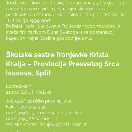
Jordanovačkom brežuljku, Jordanovac 55. Uz gradnju
samostana predviđen je i namjenski prostor za
predškolsku ustanovu. Blagoslov cijelog objekta bio je
16. travnja 1994. god.
Početak rada i djelovanja DV Jordanovac započeo je
svečanim zazivom Duha Svetoga u samostanskoj
kapeli 05. rujna Godine gospodnje 1994.
Školske sestre franjevke Krista
Kralja – Provincija Presvetog Srca
Isusova, Split
Lovretska 9
21000 Split, Hrvatska
Tel.: 021/ 319 660 provincijalat
Faks: 021/ 319 358
021/ 319 805 provincijalno tajništvo
021/ 319 366 samostan
skolske-sestre-franjevke@st.t-com.hr