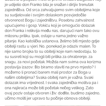
je udijelio don Franko bila je snažan i dirljiv trenutak
zajedništva. Od srca zahvaljujemo svim obiteljima koje
su sudjelovale i svojim dolaskom posvjedočile
otvorenost Bogu i zajedništvu. Posebnu zahvalnost
upućujemo i gosp. Vokiću koji je omogućio dolazak
don Franka i relikvija među nas, darujući nam tako ovu
milosnu priliku. Ipak, ostaje u nama jedno važno
pitanje. Kao katolička ustanova, želimo biti mjesto gdje
obitelji rastu u vjeri. No, ponekad je odaziv malen. To
nije samo brojka to su obitelji koje nam nedostaju, to
su susreti koji su mogli biti prilika za ohrabrenje, za
snagu, za novi početak. Možda nam svima ova korizma
postavlja izazov: što biramo staviti na prvo mjesto? I
možemo li pronaći barem mali prostor za Boga u
našim obiteljima? Svaka obitelj nam je važna. Svaki
dolazak ima vrijednost. I svaka zajednička molitva pa i
ona najkraća može biti početak nečeg velikog. Zato
ovaj poziv ostaje otvoren i živ: dođite, budimo zajedno,
učimo moliti jer upravo tu počinje obnova obitelji.