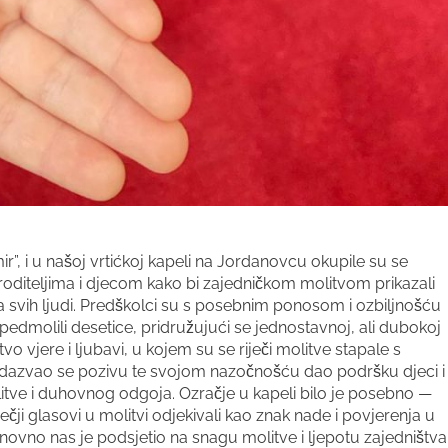
ir”, i u našoj vrtićkoj kapeli na Jordanovcu okupile su se
 roditeljima i djecom kako bi zajedničkom molitvom prikazali
ma svih ljudi. Predškolci su s posebnim ponosom i ozbiljnošću
i pedmolili desetice, pridružujući se jednostavnoj, ali dubokoj
tvo vjere i ljubavi, u kojem su se riječi molitve stapale s
a odazvao se pozivu te svojom nazočnošću dao podršku djeci i
itve i duhovnog odgoja. Ozračje u kapeli bilo je posebno —
ji glasovi u molitvi odjekivali kao znak nade i povjerenja u
onovno nas je podsjetio na snagu molitve i ljepotu zajedništva