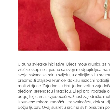
U duhu svjetske inicijative “Djeca mole krunicu za m
vrtićke skupine zajedno sa svojim odgojiteljicama,
svoje nakane za mir u svijetu, u obiteljima i u srci
predmolili otajstva krunice, dok su nazočni roditelj
molitvi djece. Zajedno su činili jedno veliko zajedniš
dječjom iskrenošću i radošću. Lijepi broj roditelj
odgojiteljicama, svjedočeći važnost zajedničke mol
ispunjeno mirom, radošću i zahvalnošću, dok su dječ
Božju ljubav. Ovaj susret u srcima svih prisutnih p