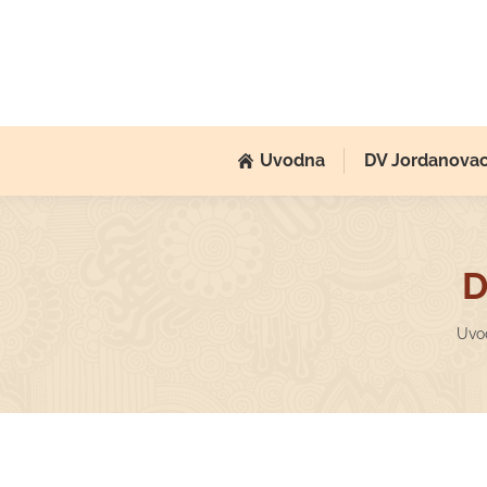
Uvodna
DV Jordanova
D
You
Uvo