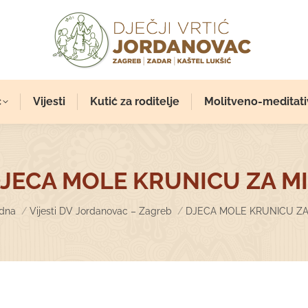
c
Vijesti
Kutić za roditelje
Molitveno-meditati
JECA MOLE KRUNICU ZA M
 are here:
dna
Vijesti DV Jordanovac – Zagreb
DJECA MOLE KRUNICU ZA