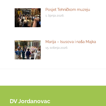
Posjet Tehničkom muzeju
1. lipnja 2026.
Marija – Isusova i naša Majka
15. svibnja 2026.
DV Jordanovac