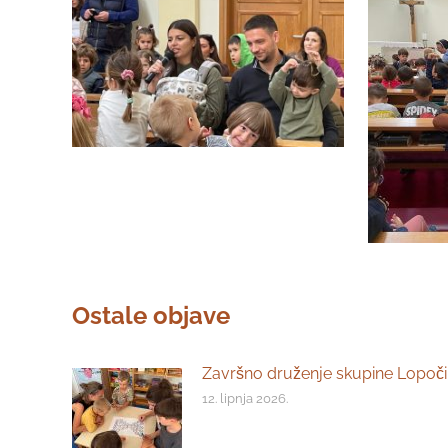
Ostale objave
Završno druženje skupine Lopoči
12. lipnja 2026.